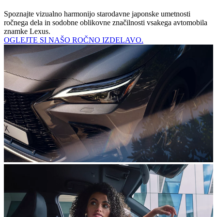
Spoznajte vizualno harmonijo starodavne japonske umetnosti
ročnega dela in sodobne oblikovne značilnosti vsakega avtomobila
znamke Lexus.
OGLEJTE SI NAŠO ROČNO IZDELAVO.