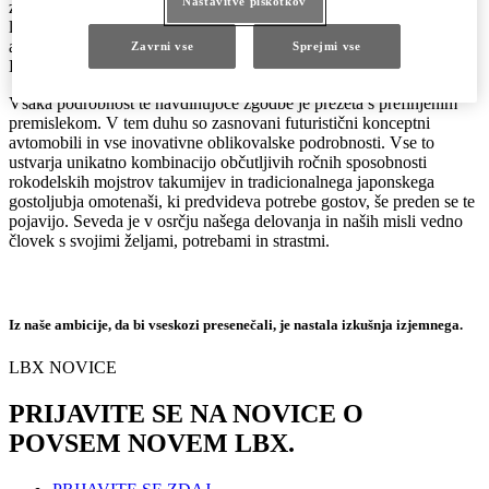
Nastavitve piškotkov
znamke Lexus si je namreč zadala cilj, da bo izdelala vrhunsko
luksuzno limuzino, ki bo presegla najboljše proizvajalce
avtomobilov premijskega razreda. Trideset let kasneje za znamko
Zavrni vse
Sprejmi vse
Lexus ni več omejitev.
Vsaka podrobnost te navdihujoče zgodbe je prežeta s prefinjenim
premislekom. V tem duhu so zasnovani futuristični konceptni
avtomobili in vse inovativne oblikovalske podrobnosti. Vse to
ustvarja unikatno kombinacijo občutljivih ročnih sposobnosti
rokodelskih mojstrov takumijev in tradicionalnega japonskega
gostoljubja omotenaši, ki predvideva potrebe gostov, še preden se te
pojavijo. Seveda je v osrčju našega delovanja in naših misli vedno
človek s svojimi željami, potrebami in strastmi.
Iz naše ambicije, da bi vseskozi presenečali, je nastala izkušnja izjemnega.
LBX NOVICE
PRIJAVITE SE NA NOVICE O
POVSEM NOVEM LBX.