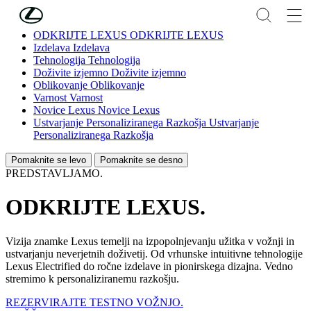
Skip to Main Content
(Press Enter)
ODKRIJTE LEXUS
ODKRIJTE LEXUS
Izdelava
Izdelava
Tehnologija
Tehnologija
Doživite izjemno
Doživite izjemno
Oblikovanje
Oblikovanje
Varnost
Varnost
Novice Lexus
Novice Lexus
Ustvarjanje Personaliziranega Razkošja
Ustvarjanje
Personaliziranega Razkošja
Pomaknite se levo
Pomaknite se desno
PREDSTAVLJAMO.
ODKRIJTE LEXUS.
Vizija znamke Lexus temelji na izpopolnjevanju užitka v vožnji in
ustvarjanju neverjetnih doživetij. Od vrhunske intuitivne tehnologije
Lexus Electrified do ročne izdelave in pionirskega dizajna. Vedno
stremimo k personaliziranemu razkošju.
REZERVIRAJTE TESTNO VOŽNJO.