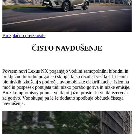
Brezplačno preizkusite
ČISTO NAVDUŠENJE
Povsem novi Lexus NX poganjajo vodilni samopolnilni hibridni in
priključno hibridni pogonski sklopi, ki so rezultat več kot 15-letnih
pionirskih izkušenj s področja avtomobilske elektrifikacije. Izjemna
moč in pospešek ponujata tudi nizko porabo goriva in nizke emisije.
Brez kompromisov ponuja velik prtljažni prostor in velik rezervoar
za gorivo. Vse skupaj pa le še dodatno spodbuja občutek čistega
navdušenja.