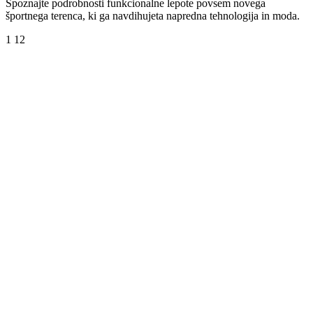
Spoznajte podrobnosti funkcionalne lepote povsem novega
športnega terenca, ki ga navdihujeta napredna tehnologija in moda.
1
12