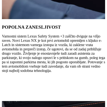
POPOLNA ZANESLJIVOST
Varnostni sistem Lexus Safety System +3 zaščito dviguje na višjo
raven. Novi Lexus NX je kot prvi avtomobil opremljen s kljuko e-
Latch in sistemom varnega izstopa iz vozila, ki zaklene vrata
avtomobila in prepreči izstop, če ugotovi, da se od zadaj približuje
drugo vozilo. Življenje je enostavnješe tudi zaradi asistenta za
parkiranje, ki svojo nalogo opravi le s pritiskom na gumb, poleg tega
pa si zapomni parkirna mesta, ki jih pogosto uporabljate. Potovanje s
tem avtomobilom vsebuje tudi zavedanje, da vam ob strani vedno
stoji najbolj sodobna tehnologija.