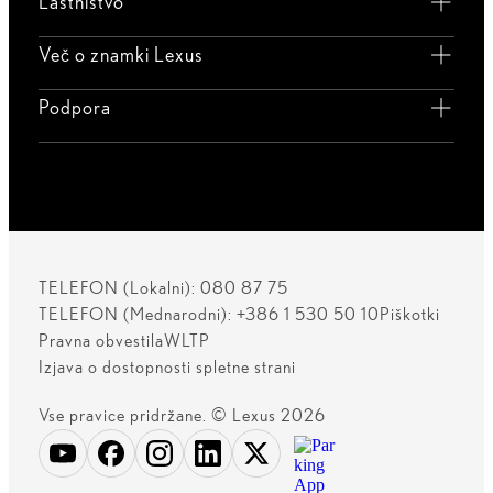
Lastništvo
Več o znamki Lexus
Podpora
TELEFON (Lokalni): 080 87 75
TELEFON (Mednarodni): +386 1 530 50 10
Piškotki
Pravna obvestila
WLTP
Izjava o dostopnosti spletne strani
Vse pravice pridržane. © Lexus 2026