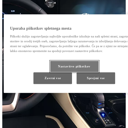
Uporaba piškotkov spletnega mesta
Piškotki služijo zagotavljanju najboljše uporabniške izkušnje na naši spletni strani, zagota
storitev in orodij tretjih oseb, zagotavljanju lažjega razumevanja in izboljšanja delovanja 
strani ter oglaševanju. Priporočamo, da potrdite vse piškotke. Če pa se z njimi ne strinjate,
lahko enostavno spremenite na spodnji povezavi nastavitve piškotkov.
Nastavitve piškotkov
Zavrni vse
Sprejmi vse