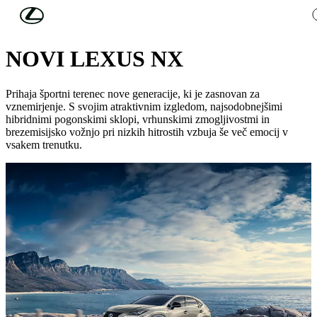
Skip to Main Content
(Press Enter)
MODELI VOZIL
NOVI LEXUS NX
Prihaja športni terenec nove generacije, ki je zasnovan za
vznemirjenje. S svojim atraktivnim izgledom, najsodobnejšimi
hibridnimi pogonskimi sklopi, vrhunskimi zmogljivostmi in
brezemisijsko vožnjo pri nizkih hitrostih vzbuja še več emocij v
vsakem trenutku.