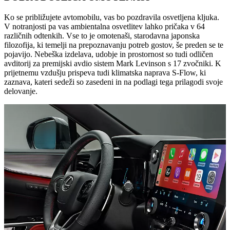
Ko se približujete avtomobilu, vas bo pozdravila osvetljena kljuka.
V notranjosti pa vas ambientalna osvetlitev lahko pričaka v 64
različnih odtenkih. Vse to je omotenaši, starodavna japonska
filozofija, ki temelji na prepoznavanju potreb gostov, še preden se te
pojavijo. Nebeška izdelava, udobje in prostornost so tudi odličen
avditorij za premijski avdio sistem Mark Levinson s 17 zvočniki. K
prijetnemu vzdušju prispeva tudi klimatska naprava S-Flow, ki
zaznava, kateri sedeži so zasedeni in na podlagi tega prilagodi svoje
delovanje.