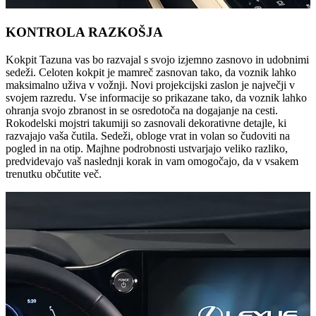
KONTROLA RAZKOŠJA
Kokpit Tazuna vas bo razvajal s svojo izjemno zasnovo in udobnimi
sedeži. Celoten kokpit je mamreč zasnovan tako, da voznik lahko
maksimalno uživa v vožnji. Novi projekcijski zaslon je največji v
svojem razredu. Vse informacije so prikazane tako, da voznik lahko
ohranja svojo zbranost in se osredotoča na dogajanje na cesti.
Rokodelski mojstri takumiji so zasnovali dekorativne detajle, ki
razvajajo vaša čutila. Sedeži, obloge vrat in volan so čudoviti na
pogled in na otip. Majhne podrobnosti ustvarjajo veliko razliko,
predvidevajo vaš naslednji korak in vam omogočajo, da v vsakem
trenutku občutite več.