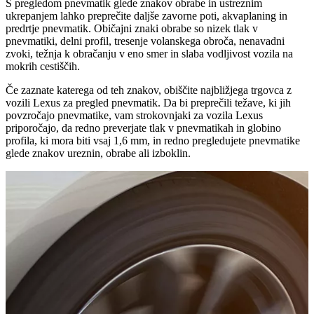
S pregledom pnevmatik glede znakov obrabe in ustreznim
ukrepanjem lahko preprečite daljše zavorne poti, akvaplaning in
predrtje pnevmatik. Običajni znaki obrabe so nizek tlak v
pnevmatiki, delni profil, tresenje volanskega obroča, nenavadni
zvoki, težnja k obračanju v eno smer in slaba vodljivost vozila na
mokrih cestiščih.
Če zaznate katerega od teh znakov, obiščite najbližjega trgovca z
vozili Lexus za pregled pnevmatik. Da bi preprečili težave, ki jih
povzročajo pnevmatike, vam strokovnjaki za vozila Lexus
priporočajo, da redno preverjate tlak v pnevmatikah in globino
profila, ki mora biti vsaj 1,6 mm, in redno pregledujete pnevmatike
glede znakov ureznin, obrabe ali izboklin.