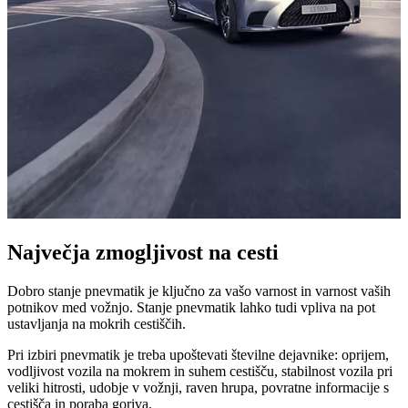
Največja zmogljivost na cesti
Dobro stanje pnevmatik je ključno za vašo varnost in varnost vaših
potnikov med vožnjo. Stanje pnevmatik lahko tudi vpliva na pot
ustavljanja na mokrih cestiščih.
Pri izbiri pnevmatik je treba upoštevati številne dejavnike: oprijem,
vodljivost vozila na mokrem in suhem cestišču, stabilnost vozila pri
veliki hitrosti, udobje v vožnji, raven hrupa, povratne informacije s
cestišča in poraba goriva.