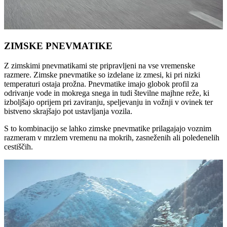
ZIMSKE PNEVMATIKE
Z zimskimi pnevmatikami ste pripravljeni na vse vremenske
razmere. Zimske pnevmatike so izdelane iz zmesi, ki pri nizki
temperaturi ostaja prožna. Pnevmatike imajo globok profil za
odrivanje vode in mokrega snega in tudi številne majhne reže, ki
izboljšajo oprijem pri zaviranju, speljevanju in vožnji v ovinek ter
bistveno skrajšajo pot ustavljanja vozila.
S to kombinacijo se lahko zimske pnevmatike prilagajajo voznim
razmeram v mrzlem vremenu na mokrih, zasneženih ali poledenelih
cestiščih.