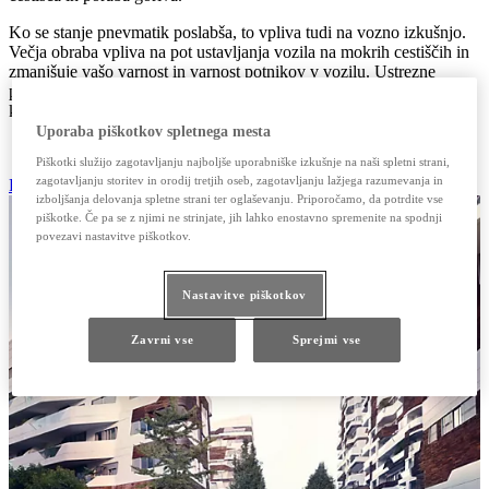
Ko se stanje pnevmatik poslabša, to vpliva tudi na vozno izkušnjo.
Večja obraba vpliva na pot ustavljanja vozila na mokrih cestiščih in
zmanjšuje vašo varnost in varnost potnikov v vozilu. Ustrezne
pnevmatike zagotavljajo oprijem, ki je bistven za učinkovito
krmiljenje, zaviranje in prenos moči iz motorja.
Uporaba piškotkov spletnega mesta
Piškotki služijo zagotavljanju najboljše uporabniške izkušnje na naši spletni strani,
zagotavljanju storitev in orodij tretjih oseb, zagotavljanju lažjega razumevanja in
Poiščite partnerja Lexus
izboljšanja delovanja spletne strani ter oglaševanju. Priporočamo, da potrdite vse
piškotke. Če pa se z njimi ne strinjate, jih lahko enostavno spremenite na spodnji
povezavi nastavitve piškotkov.
Nastavitve piškotkov
Zavrni vse
Sprejmi vse