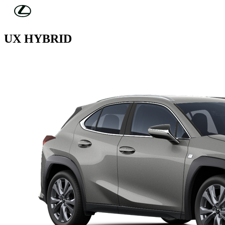
Skip to Main Content
(Press Enter)
AKCIJSKA CENA: 39.900 €*
UX HYBRID