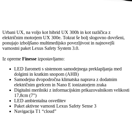
Urbani UX, na voljo kot hibrid UX 300h in kot različica z
električnim motorjem UX 300e. Tokrat še bolj slogovno dovršeni,
ponujajo izboljšano multimedijsko povezljivost in najnovejši
varnostni paket Lexus Safety System 3.0.
Iz opreme
Finesse
izpostavljamo:
LED žarometi s sistemom samodejnega preklapljanja med
dolgimi in kratkim snopom (AHB)
Samodejna dvopodročna klimatska naprava z dodatnim
električnim grelcem in Nano E ionizatorjem zraka
Digitalni merilniki z informacijskim prikazovalnikom velikosti
17,8cm (7”)
LED ambientalna osvetlitev
Paket aktivne varnosti Lexus Safety Sense 3
Navigacija T1 “cloud”