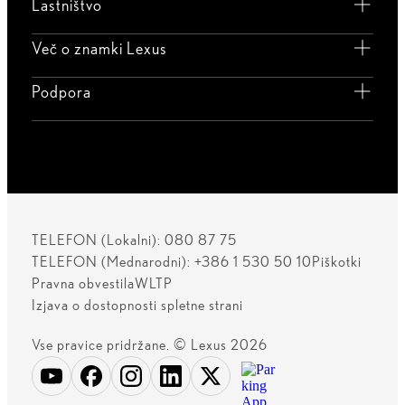
Lastništvo
Več o znamki Lexus
Podpora
TELEFON (Lokalni): 080 87 75
TELEFON (Mednarodni): +386 1 530 50 10
Piškotki
Pravna obvestila
WLTP
Izjava o dostopnosti spletne strani
Vse pravice pridržane. © Lexus 2026