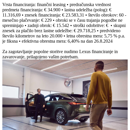
Vrsta financiranja: finančni leasing • predračunska vrednost
predmeta financiranja: € 34.900 • lastna udeležba (polog): €
11.316,69 • znesek financiranja: € 23.583,31 • število obrokov: 60 -
mesečno plačevanje: € 229 • obroki se v času trajanja pogodbe ne
spreminjajo • zadnji obrok: € 15.542 • stroški odobritve: € • skupni
znesek za plačilo brez lastne udeležbe: € 29.718,25 • predvideno
število kilometrov na leto 20.000 • letna obrestna mera: 5,75 % p.a.
je fiksna • efektivna obrestna mera: 6,40% na dan 26.8.2024
Za zagotavljanje popolne storitve nudimo Lexus financiranje in
zavarovanje, prilagojeno vašim potrebam.