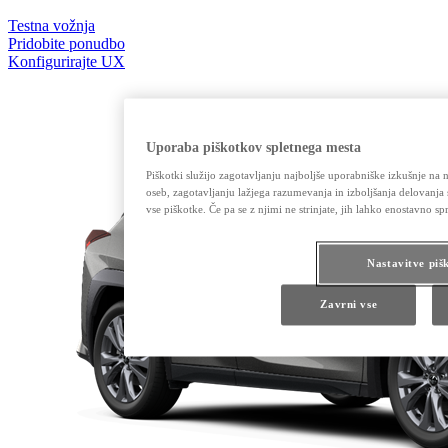
Testna vožnja
Pridobite ponudbo
Konfigurirajte UX
Uporaba piškotkov spletnega mesta
Piškotki služijo zagotavljanju najboljše uporabniške izkušnje na naš
oseb, zagotavljanju lažjega razumevanja in izboljšanja delovanja 
vse piškotke. Če pa se z njimi ne strinjate, jih lahko enostavno s
Nastavitve piš
Zavrni vse