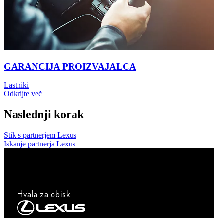
GARANCIJA PROIZVAJALCA
Lastniki
Odkrijte več
Naslednji korak
Stik s partnerjem Lexus
Iskanje partnerja Lexus
Hvala za obisk