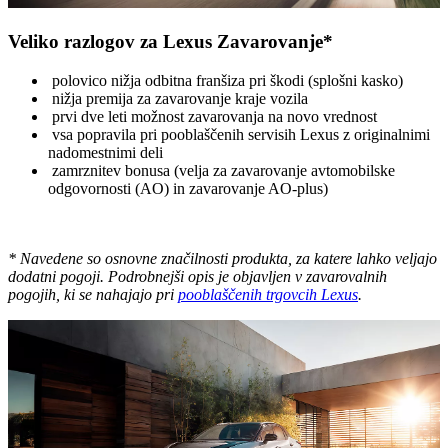
Veliko razlogov za Lexus Zavarovanje*
polovico nižja odbitna franšiza pri škodi (splošni kasko)
nižja premija za zavarovanje kraje vozila
prvi dve leti možnost zavarovanja na novo vrednost
vsa popravila pri pooblaščenih servisih Lexus z originalnimi
nadomestnimi deli
zamrznitev bonusa (velja za zavarovanje avtomobilske
odgovornosti (AO) in zavarovanje AO-plus)
* Navedene so osnovne značilnosti produkta, za katere lahko veljajo
dodatni pogoji. Podrobnejši opis je objavljen v zavarovalnih
pogojih, ki se nahajajo pri
pooblaščenih trgovcih Lexus
.