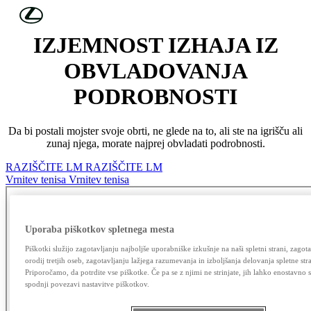
Skip to Main Content
(Press Enter)
IZJEMNOST IZHAJA IZ
OBVLADOVANJA
PODROBNOSTI
Da bi postali mojster svoje obrti, ne glede na to, ali ste na igrišču ali
zunaj njega, morate najprej obvladati podrobnosti.
RAZIŠČITE LM
RAZIŠČITE LM
Vrnitev tenisa
Vrnitev tenisa
Uporaba piškotkov spletnega mesta
Piškotki služijo zagotavljanju najboljše uporabniške izkušnje na naši spletni strani, zagota
orodij tretjih oseb, zagotavljanju lažjega razumevanja in izboljšanja delovanja spletne str
Priporočamo, da potrdite vse piškotke. Če pa se z njimi ne strinjate, jih lahko enostavno
spodnji povezavi nastavitve piškotkov.