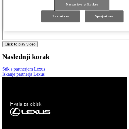
Nastavitve piškotkov
Zavrni vse
Sprejmi vse
Click to play video
Naslednji korak
Stik s partnerjem Lexus
Iskanje partnerja Lexus
Hvala za obisk