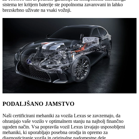
sistema ter kritjem baterije ste popolnoma zavarovani in lahko
brezskrbno uživate na vsaki vožnji.
PODALJŠANO JAMSTVO
Naši certificirani mehaniki za vozila Lexus se zavzemajo, da
ohranjajo vaše vozilo v optimalnem stanju na najbolj finančno
ugoden način. Vsa popravila vozil Lexus izvajajo usposobljeni
mehaniki, ki uporabljajo posebna orodja in opremo za
diagnosticiranje vozila in originalne nadomestne dele.