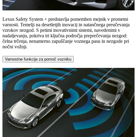
Lexus Safety System + predstavlja pomemben mejnik v prometni
varnosti. Temelji na desetletjih inovacij in natančnega preučevanja
vzrokov nezgod. S petimi inovativnimi sistemi, navedenimi v
nadaljevanju, pokriva tri ključna področja preprečevanja nezgod:
čelna trčenja, nenamerno zapuščanje voznega pasu in nezgode pri
nočni vožnji.
Varnostne funkcije za pomoč vozniku