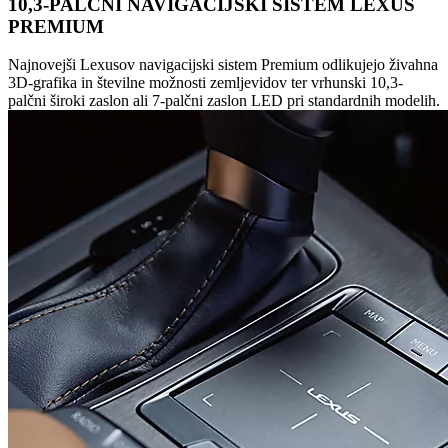
10,3-PALČNI NAVIGACIJSKI SISTEM LEXUS
PREMIUM
Najnovejši Lexusov navigacijski sistem Premium odlikujejo živahna
3D-grafika in številne možnosti zemljevidov ter vrhunski 10,3-
palčni široki zaslon ali 7-palčni zaslon LED pri standardnih modelih.