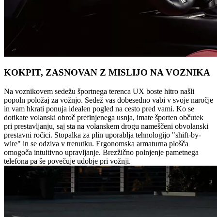
KOKPIT, ZASNOVAN Z MISLIJO NA VOZNIKA
Na voznikovem sedežu športnega terenca UX boste hitro našli
popoln položaj za vožnjo. Sedež vas dobesedno vabi v svoje naročje
in vam hkrati ponuja idealen pogled na cesto pred vami. Ko se
dotikate volanski obroč prefinjenega usnja, imate športen občutek
pri prestavljanju, saj sta na volanskem drogu nameščeni obvolanski
prestavni ročici. Stopalka za plin uporablja tehnologijo "shift-by-
wire" in se odziva v trenutku. Ergonomska armaturna plošča
omogoča intuitivno upravljanje. Brezžično polnjenje pametnega
telefona pa še povečuje udobje pri vožnji.