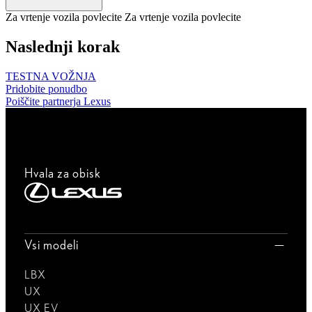
Za vrtenje vozila povlecite
Za vrtenje vozila povlecite
Naslednji korak
TESTNA VOŽNJA
Pridobite ponudbo
Poiščite partnerja Lexus
Hvala za obisk
Vsi modeli
LBX
UX
UX EV