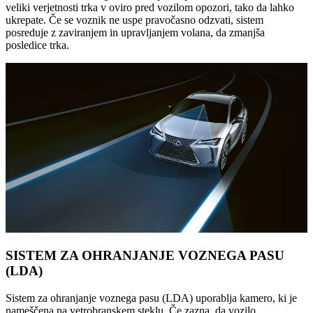
veliki verjetnosti trka v oviro pred vozilom opozori, tako da lahko
ukrepate. Če se voznik ne uspe pravočasno odzvati, sistem
posreduje z zaviranjem in upravljanjem volana, da zmanjša
posledice trka.
SISTEM ZA OHRANJANJE VOZNEGA PASU
(LDA)
Sistem za ohranjanje voznega pasu (LDA) uporablja kamero, ki je
nameščena na vetrobranskem steklu. Če zazna, da vozilo