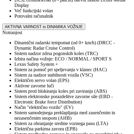
Display
Več funkcijski volan
Potovalni računalnik
AKTIVNA VARNOST in DINAMIKA VOŽNJE
Notranjost
Dinamični radarski tempomat (od 0+ km/h) (DRCC -
Dynamic Radar Cruise Control)
Sistem nadzor zdrsa pogonskih koles (TRC)
Izbira načina vožnje: ECO / NORMAL / SPORT S
Lexus Safety System +
Sistem za pomoč pri speljevanju v klanec (HAC)
Sistem za nadzor stabilnosti vozila (VSC)
Električen servo volan (EPS)
Aktivne zavorne luči
Sistem proti blokiranju koles pri zaviranju (ABS)
Sistem elektronske porazdelitve zavorne sile (EBD -
Electronic Brake force Distribution)
Način "električno vozilo" (EV)
Sistem samodejnega preklapljanja med zasenčenim in
nezasenčenim snopom (AHB)
Sistem za ohranjanje sredine voznega pasu (LTA)
Električna parkirna zavora (EPB)