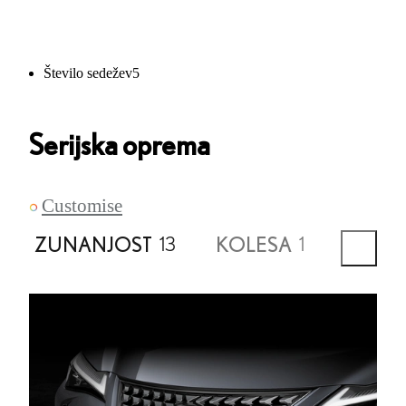
Število sedežev
5
Serijska oprema
Customise
ZUNANJOST
KOLESA
AKTIV
13
1