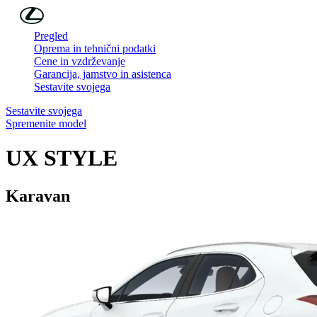
Skip to Main Content
(Press Enter)
Pregled
Oprema in tehnični podatki
Cene in vzdrževanje
Garancija, jamstvo in asistenca
Sestavite svojega
Sestavite svojega
Spremenite model
UX
STYLE
Karavan