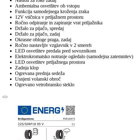
Naslon za roke zadaj
Ambentalna osvetlitev ob vstopu
Funkcija samodejnega kroženja zraka
12V vtičnica v prtljažnem prostoru
Ročno odpiranje in zapiranje vrat prtljažnika
Držalo za pijačo, spredaj
Držalo za pijačo, zadaj
Okrasne obloge praga, zadaj
Ročno nastavljiv vzglavnik v 2 smereh
LED osvetlitev predala pred sovoznikom
Elektrokromatsko notranje ogledalo (samodejna zatemnitev)
LED osvetlitev prtljažnega prostora
Zadnja klop
Ogrevana prednja sedeža
Usnjeni volanski obroč
Ogrevano vetrobransko steklo