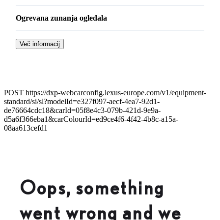
Ogrevana zunanja ogledala
Več informacij
POST https://dxp-webcarconfig.lexus-europe.com/v1/equipment-
standard/si/sl?modelId=e327f097-aecf-4ea7-92d1-
de76664cdc18&carId=05f8e4c3-079b-421d-9e9a-
d5a6f366eba1&carColourId=ed9ce4f6-4f42-4b8c-a15a-
08aa613cefd1
Oops, something
went wrong and we