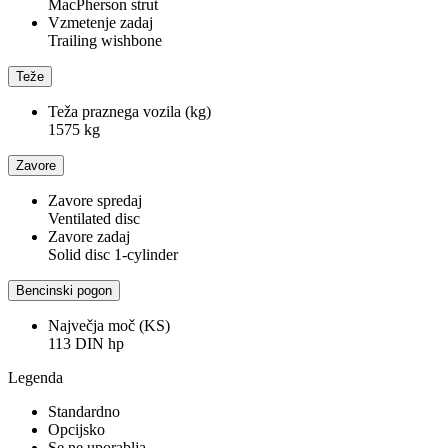
MacPherson strut
Vzmetenje zadaj
Trailing wishbone
Teže
Teža praznega vozila (kg)
1575 kg
Zavore
Zavore spredaj
Ventilated disc
Zavore zadaj
Solid disc 1-cylinder
Bencinski pogon
Največja moč (KS)
113 DIN hp
Legenda
Standardno
Opcijsko
Se ne uporablja