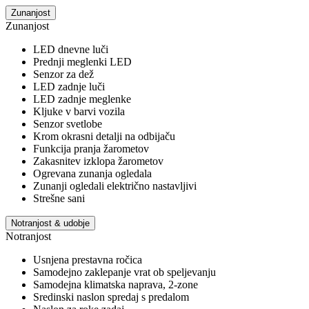
Zunanjost
Zunanjost
LED dnevne luči
Prednji meglenki LED
Senzor za dež
LED zadnje luči
LED zadnje meglenke
Kljuke v barvi vozila
Senzor svetlobe
Krom okrasni detalji na odbijaču
Funkcija pranja žarometov
Zakasnitev izklopa žarometov
Ogrevana zunanja ogledala
Zunanji ogledali električno nastavljivi
Strešne sani
Notranjost & udobje
Notranjost
Usnjena prestavna ročica
Samodejno zaklepanje vrat ob speljevanju
Samodejna klimatska naprava, 2-zone
Sredinski naslon spredaj s predalom