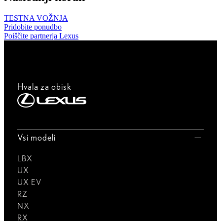
TESTNA VOŽNJA
Pridobite ponudbo
Poiščite partnerja Lexus
Hvala za obisk
Vsi modeli
LBX
UX
UX EV
RZ
NX
RX