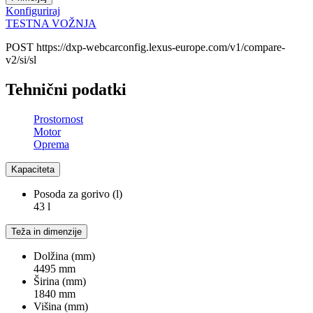
Konfiguriraj
TESTNA VOŽNJA
POST https://dxp-webcarconfig.lexus-europe.com/v1/compare-
v2/si/sl
Tehnični podatki
Prostornost
Motor
Oprema
Kapaciteta
Posoda za gorivo (l)
43 l
Teža in dimenzije
Dolžina (mm)
4495 mm
Širina (mm)
1840 mm
Višina (mm)