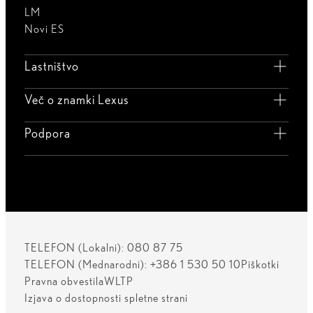
LM
Novi ES
Lastništvo
Več o znamki Lexus
Podpora
TELEFON (Lokalni): 080 87 75
TELEFON (Mednarodni): +386 1 530 50 10
Piškotki
Pravna obvestila
WLTP
Izjava o dostopnosti spletne strani