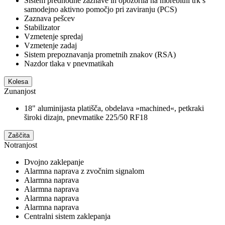
Sistem predhodne zaznave in opozorila na morebitni trk s
samodejno aktivno pomočjo pri zaviranju (PCS)
Zaznava pešcev
Stabilizator
Vzmetenje spredaj
Vzmetenje zadaj
Sistem prepoznavanja prometnih znakov (RSA)
Nazdor tlaka v pnevmatikah
Kolesa
Zunanjost
18" aluminijasta platišča, obdelava »machined«, petkraki
široki dizajn, pnevmatike 225/50 RF18
Zaščita
Notranjost
Dvojno zaklepanje
Alarmna naprava z zvočnim signalom
Alarmna naprava
Alarmna naprava
Alarmna naprava
Alarmna naprava
Centralni sistem zaklepanja