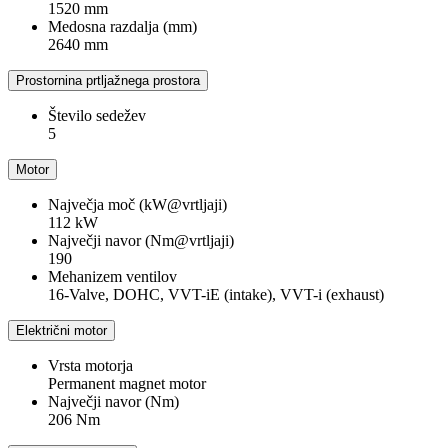
1520 mm
Medosna razdalja (mm)
2640 mm
Prostornina prtljažnega prostora
Število sedežev
5
Motor
Največja moč (kW@vrtljaji)
112 kW
Največji navor (Nm@vrtljaji)
190
Mehanizem ventilov
16-Valve, DOHC, VVT-iE (intake), VVT-i (exhaust)
Električni motor
Vrsta motorja
Permanent magnet motor
Največji navor (Nm)
206 Nm