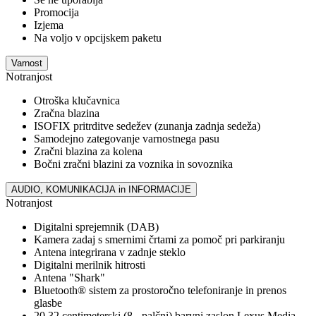
Promocija
Izjema
Na voljo v opcijskem paketu
Varnost
Notranjost
Otroška klučavnica
Zračna blazina
ISOFIX pritrditve sedežev (zunanja zadnja sedeža)
Samodejno zategovanje varnostnega pasu
Zračni blazina za kolena
Bočni zračni blazini za voznika in sovoznika
AUDIO, KOMUNIKACIJA in INFORMACIJE
Notranjost
Digitalni sprejemnik (DAB)
Kamera zadaj s smernimi črtami za pomoč pri parkiranju
Antena integrirana v zadnje steklo
Digitalni merilnik hitrosti
Antena "Shark"
Bluetooth® sistem za prostoročno telefoniranje in prenos
glasbe
20,32 centimeterski (8 - palčni) barvni zaslon Lexus Media