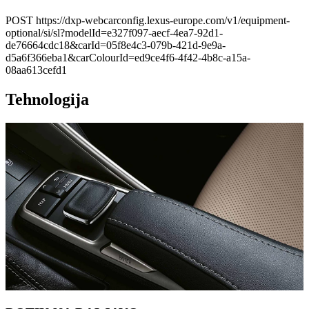
POST https://dxp-webcarconfig.lexus-europe.com/v1/equipment-
optional/si/sl?modelId=e327f097-aecf-4ea7-92d1-
de76664cdc18&carId=05f8e4c3-079b-421d-9e9a-
d5a6f366eba1&carColourId=ed9ce4f6-4f42-4b8c-a15a-
08aa613cefd1
Tehnologija