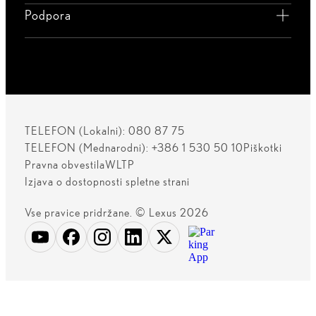
Podpora
TELEFON (Lokalni): 080 87 75
TELEFON (Mednarodni): +386 1 530 50 10
Piškotki
Pravna obvestila
WLTP
Izjava o dostopnosti spletne strani
Vse pravice pridržane. © Lexus 2026