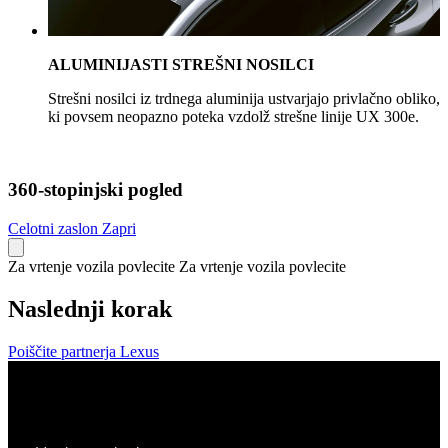
ALUMINIJASTI STREŠNI NOSILCI
Strešni nosilci iz trdnega aluminija ustvarjajo privlačno obliko,
ki povsem neopazno poteka vzdolž strešne linije UX 300e.
360-stopinjski pogled
Celotni zaslon
Zapri
Za vrtenje vozila povlecite
Za vrtenje vozila povlecite
Naslednji korak
Poiščite partnerja Lexus