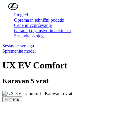
Skip to Main Content
(Press Enter)
Pregled
Oprema in tehnični podatki
Cene in vzdrževanje
Garancija, jamstvo in asistenca
Sestavite svojega
Sestavite svojega
Spremenite model
UX EV
Comfort
Karavan 5 vrat
Primerjaj