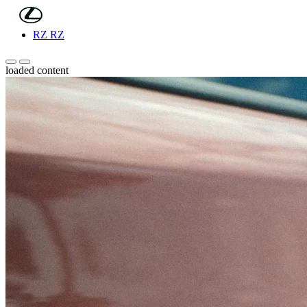
(Press Enter)
Skip to Main Content
RZ
RZ
Pomaknite se levo
Pomaknite se desno
loaded content