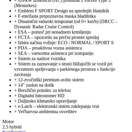
+
6,6-kW izmenični (AC) polnilnik z vtičem Type 2
(Mennekes)
+
Emblem F SPORT Design na sprednjih blatnikih
+
F-mrežasta prepoznavna maska hladilnika
+
Dinamični radarski tempomat (od 0+ km/h) (DRCC -
Dynamic Radar Cruise Control)
+
ESA – pomoč pri nenadnem krmiljenju
+
FCTA – opozorilo na prečni promet spredaj
+
Izbira načina vožnje: ECO / NORMAL / SPORT S
+
PDA – proaktivna vozna asistenca
+
SEA – varnostna asistenca pri izstopanju
+
Sistem za nadzor voznika
+
Sistem za zaznavanje s strani bližajočih se vozil pri
vzvratnem speljevanju s parkirnega prostora s funkcijo
zaviranja
+
12-zvočniški premium avdio sistem
+
14" zaslon na dotik
+
Brezžični polnilec za telefon
+
Digitalni hitrostomer HD
+
Daljinsko klimatsko upravljanje
+
e-Latch – elektronski sistem zaklepanja vrat
+
Večbarvna ambientna osvetlitev
Motor
2.5 hybrid