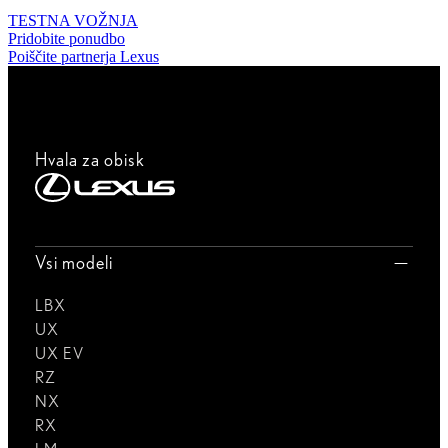
TESTNA VOŽNJA
Pridobite ponudbo
Poiščite partnerja Lexus
Hvala za obisk
Vsi modeli
LBX
UX
UX EV
RZ
NX
RX