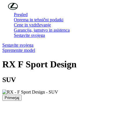
Skip to Main Content
(Press Enter)
Pregled
Oprema in tehnični podatki
Cene in vzdrževanje
Garancija, jamstvo in asistenca
Sestavite svojega
Sestavite svojega
Spremenite model
RX
F Sport Design
SUV
Primerjaj