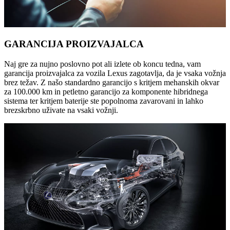
GARANCIJA PROIZVAJALCA
Naj gre za nujno poslovno pot ali izlete ob koncu tedna, vam
garancija proizvajalca za vozila Lexus zagotavlja, da je vsaka vožnja
brez težav. Z našo standardno garancijo s kritjem mehanskih okvar
za 100.000 km in petletno garancijo za komponente hibridnega
sistema ter kritjem baterije ste popolnoma zavarovani in lahko
brezskrbno uživate na vsaki vožnji.