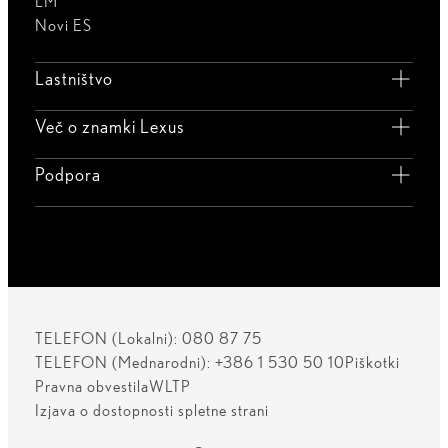
LM
Novi ES
Lastništvo
Več o znamki Lexus
Podpora
TELEFON (Lokalni): 080 87 75
TELEFON (Mednarodni): +386 1 530 50 10
Piškotki
Pravna obvestila
WLTP
Izjava o dostopnosti spletne strani