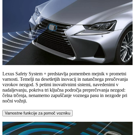
Lexus Safety System + predstavlja pomemben mejnik v prometni
varnosti. Temelji na desetletjih inovacij in natančnega preučevanja
vzrokov nezgod. S petimi inovativnimi sistemi, navedenimi v
nadaljevanju, pokriva tri ključna področja preprečevanja nezgod:
čelna trčenja, nenamerno zapuščanje voznega pasu in nezgode pri
nočni vožnji.
Varnostne funkcije za pomoč vozniku