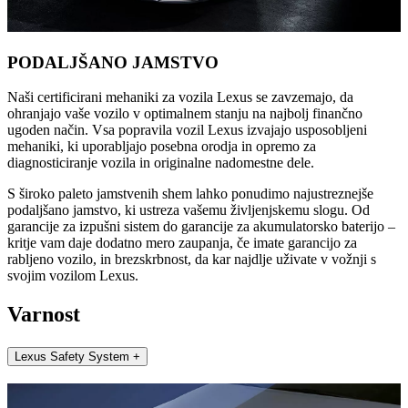
PODALJŠANO JAMSTVO
Naši certificirani mehaniki za vozila Lexus se zavzemajo, da
ohranjajo vaše vozilo v optimalnem stanju na najbolj finančno
ugoden način. Vsa popravila vozil Lexus izvajajo usposobljeni
mehaniki, ki uporabljajo posebna orodja in opremo za
diagnosticiranje vozila in originalne nadomestne dele.
S široko paleto jamstvenih shem lahko ponudimo najustreznejše
podaljšano jamstvo, ki ustreza vašemu življenjskemu slogu. Od
garancije za izpušni sistem do garancije za akumulatorsko baterijo –
kritje vam daje dodatno mero zaupanja, če imate garancijo za
rabljeno vozilo, in brezskrbnost, da kar najdlje uživate v vožnji s
svojim vozilom Lexus.
Varnost
Lexus Safety System +