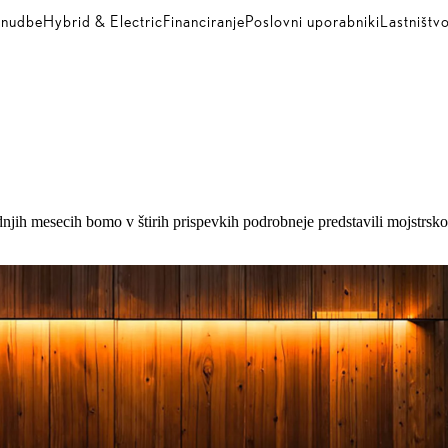
nudbe
Hybrid & Electric
Financiranje
Poslovni uporabniki
Lastništv
jih mesecih bomo v štirih prispevkih podrobneje predstavili mojstrsko