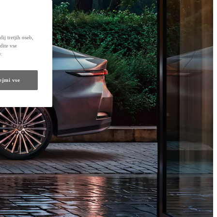
ij tretjih oseb,
dite vse
v.
ejmi vse