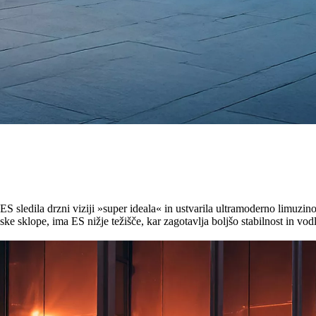
ES sledila drzni viziji »super ideala« in ustvarila ultramoderno limuzin
e sklope, ima ES nižje težišče, kar zagotavlja boljšo stabilnost in vodlj