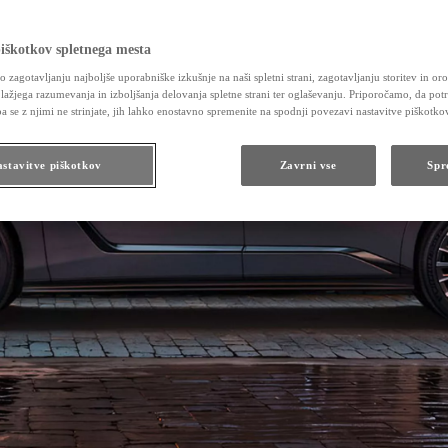
iškotkov spletnega mesta
jo zagotavljanju najboljše uporabniške izkušnje na naši spletni strani, zagotavljanju storitev in orod
 lažjega razumevanja in izboljšanja delovanja spletne strani ter oglaševanju. Priporočamo, da potr
pa se z njimi ne strinjate, jih lahko enostavno spremenite na spodnji povezavi nastavitve piškotko
stavitve piškotkov
Zavrni vse
Spr