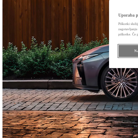
Uporaba p
Piškotki služi
zagotavljanju
piškotke. Če 
Na