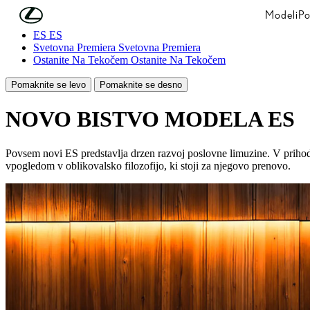
Skip to Main Content
(Press Enter)
Modeli
Po
ES
ES
Svetovna Premiera
Svetovna Premiera
Ostanite Na Tekočem
Ostanite Na Tekočem
Pomaknite se levo
Pomaknite se desno
NOVO BISTVO MODELA ES
Povsem novi ES predstavlja drzen razvoj poslovne limuzine. V prihodn
vpogledom v oblikovalsko filozofijo, ki stoji za njegovo prenovo.