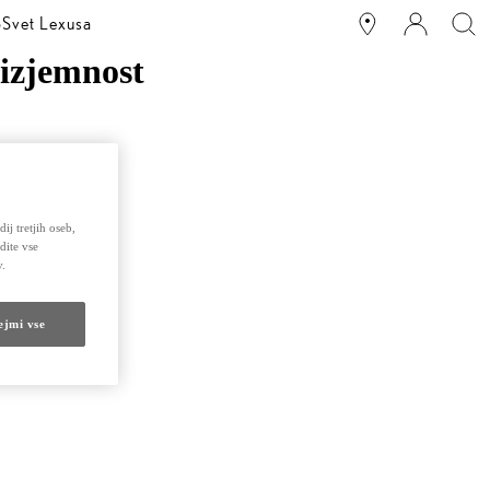
o
Svet Lexusa
 izjemnost
ij tretjih oseb,
dite vse
v.
ejmi vse