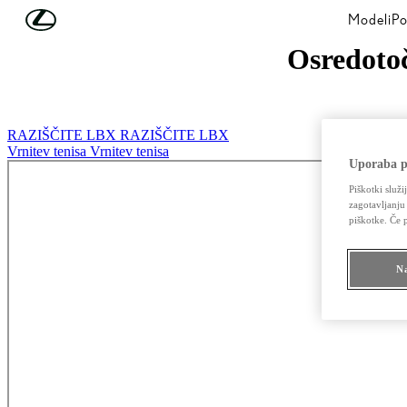
Skip to Main Content
(Press Enter)
Modeli
Po
Osredotoč
RAZIŠČITE LBX
RAZIŠČITE LBX
Vrnitev tenisa
Vrnitev tenisa
Uporaba p
Piškotki služi
zagotavljanju
piškotke. Če 
Na