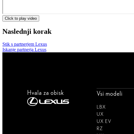
Click to play video
Naslednji korak
Stik s partnerjem Lexus
Iskanje partnerja Lexus
Hvala za obisk
Vsi modeli
LBX
UX
UX EV
RZ