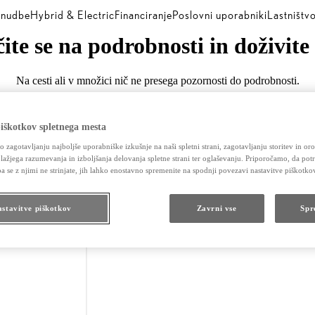
nudbe
Hybrid & Electric
Financiranje
Poslovni uporabniki
Lastništv
ite se na podrobnosti in doživite
Na cesti ali v množici nič ne presega pozornosti do podrobnosti.
iškotkov spletnega mesta
jo zagotavljanju najboljše uporabniške izkušnje na naši spletni strani, zagotavljanju storitev in orod
 lažjega razumevanja in izboljšanja delovanja spletne strani ter oglaševanju. Priporočamo, da potr
pa se z njimi ne strinjate, jih lahko enostavno spremenite na spodnji povezavi nastavitve piškotko
stavitve piškotkov
Zavrni vse
Spr