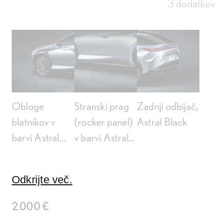
3 dodatkov
Obloge
Stranski prag
Zadnji odbijač,
blatnikov v
(rocker panel)
Astral Black
barvi Astral
v barvi Astral
Black
Black
Odkrijte več.
2.000 €