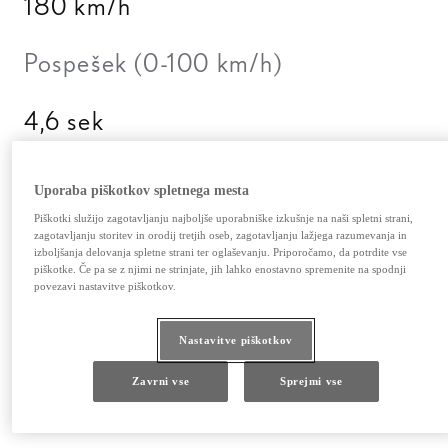
180 km/h
Pospešek (0-100 km/h)
4,6 sek
Emisije CO2 - kombinirana vožnja
Uporaba piškotkov spletnega mesta
(g/km)
Piškotki služijo zagotavljanju najboljše uporabniške izkušnje na naši spletni strani,
zagotavljanju storitev in orodij tretjih oseb, zagotavljanju lažjega razumevanja in
izboljšanja delovanja spletne strani ter oglaševanju. Priporočamo, da potrdite vse
0 g/km
piškotke. Če pa se z njimi ne strinjate, jih lahko enostavno spremenite na spodnji
povezavi nastavitve piškotkov.
Odkrijte več.
Nastavitve piškotkov
1
60.490 €
62.490 €
Zavrni vse
Sprejmi vse