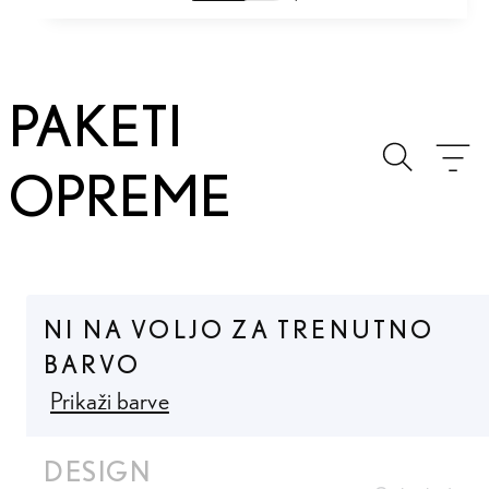
PAKETI
Prejšnja fotografija
Naslednja fotografija
Toggle se
Me
OPREME
NI NA VOLJO ZA TRENUTNO
BARVO
Prikaži barve
DESIGN