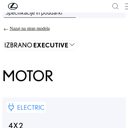
Skip to Main Content
(Press Enter)
Specifikacije in poudarki
Price is updated The price of your configuration is 55.490 €
Nazaj na stran modela
IZBRANO
EXECUTIVE
MOTOR
ELECTRIC
4X2