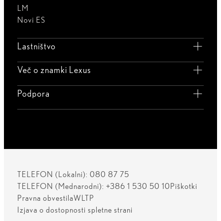
LM
Novi ES
Lastništvo
Več o znamki Lexus
Podpora
TELEFON (Lokalni): 080 87 75
TELEFON (Mednarodni): +386 1 530 50 10
Piškotki
Pravna obvestila
WLTP
Izjava o dostopnosti spletne strani