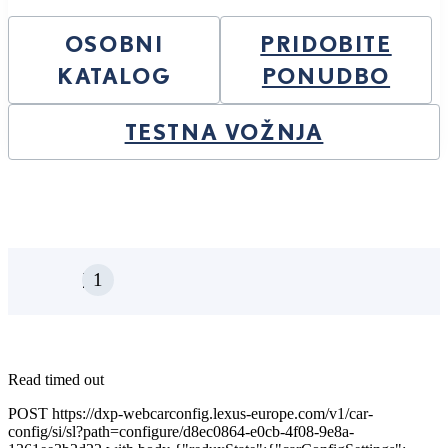
OSOBNI
PRIDOBITE
KATALOG
PONUDBO
TESTNA VOŽNJA
1
RZ
Read timed out
POST https://dxp-webcarconfig.lexus-europe.com/v1/car-
config/si/sl?path=configure/d8ec0864-e0cb-4f08-9e8a-