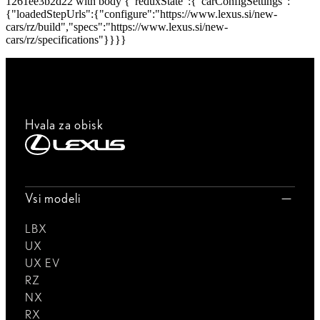
1261ee3b2d22 with body {"reduxState":{"carConfigSettings":
{"loadedStepUrls":{"configure":"https://www.lexus.si/new-
cars/rz/build","specs":"https://www.lexus.si/new-
cars/rz/specifications"}}}}
Hvala za obisk
Vsi modeli
LBX
UX
UX EV
RZ
NX
RX