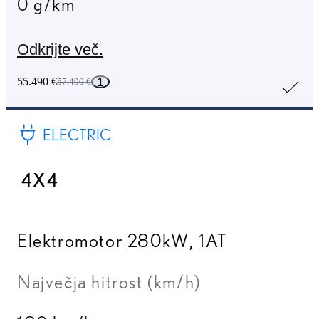
0 g/km
Odkrijte več.
1
55.490 €
57.490 €
ELECTRIC
4X4
Elektromotor 280kW
,
1AT
Največja hitrost (km/h)