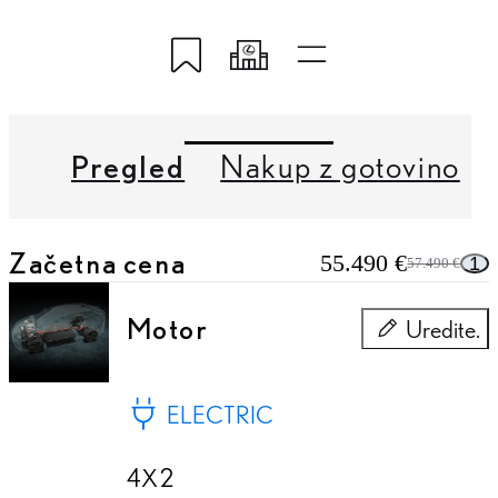
Shranite v My Lexus.
Delite mojo kodo.
Hitre povezave
Pregled
Nakup z gotovino
Začetna cena
55.490 €
1
57.490 €
Motor
Uredite.
Motor
ELECTRIC
4X2