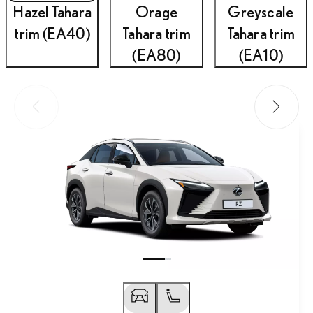
Hazel Tahara
Orage
Greyscale
trim (EA40)
Tahara trim
Tahara trim
(EA80)
(EA10)
Prejšnja fotografija
Naslednj