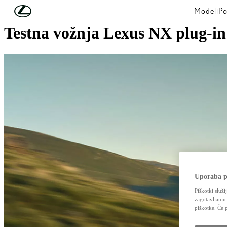
Skip to Main Content
(Press Enter)
Modeli
Po
Testna vožnja Lexus NX plug-in
Uporaba p
Piškotki služi
zagotavljanju
piškotke. Če 