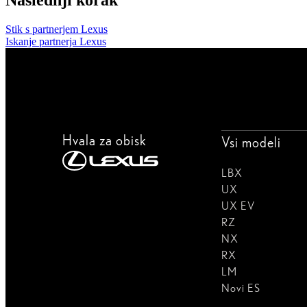
Stik s partnerjem Lexus
Iskanje partnerja Lexus
Hvala za obisk
Vsi modeli
LBX
UX
UX EV
RZ
NX
RX
LM
Novi ES