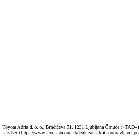
Toyota Adria d. o. o., Brnčičeva 51, 1231 Ljubljana Črnuče (»TAD«
serviserji https://www.lexus.si/contact/dealers/list kot soupravljavc