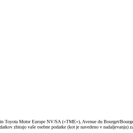
)in Toyota Motor Europe NV/SA (»TME«), Avenue du Bourget/Bourgetlaa
i podatkov zbirajo vaše osebne podatke (kot je navedeno v nadaljevanju) 