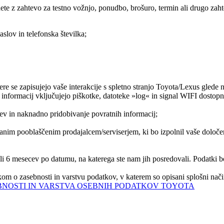
ete z zahtevo za testno vožnjo, ponudbo, brošuro, termin ali drugo zahtev
aslov in telefonska številka;
e se zapisujejo vaše interakcije s spletno stranjo Toyota/Lexus glede na 
 informacij vključujejo piškotke, datoteke »log« in signal WIFI dostopn
ev in naknadno pridobivanje povratnih informacij;
branim pooblaščenim prodajalcem/serviserjem, ki bo izpolnil vaše določ
i 6 mesecev po datumu, na katerega ste nam jih posredovali. Podatki b
om o zasebnosti in varstvu podatkov, v katerem so opisani splošni nači
BNOSTI IN VARSTVA OSEBNIH PODATKOV TOYOTA