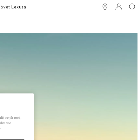
o
Svet Lexusa
ij tretjih oseb,
dite vse
v.