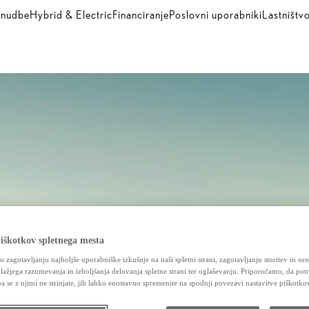
nudbe
Hybrid & Electric
Financiranje
Poslovni uporabniki
Lastništv
iškotkov spletnega mesta
jo zagotavljanju najboljše uporabniške izkušnje na naši spletni strani, zagotavljanju storitev in orod
 lažjega razumevanja in izboljšanja delovanja spletne strani ter oglaševanju. Priporočamo, da potr
pa se z njimi ne strinjate, jih lahko enostavno spremenite na spodnji povezavi nastavitve piškotko