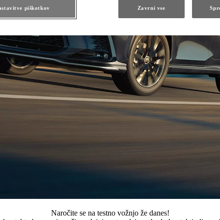
stavitve piškotkov
Zavrni vse
Spr
Naročite se na testno vožnjo že danes!