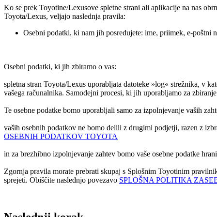
Ko se prek Toyotine/Lexusove spletne strani ali aplikacije na nas obrn
Toyota/Lexus, veljajo naslednja pravila:
Osebni podatki, ki nam jih posredujete: ime, priimek, e-poštni n
Osebni podatki, ki jih zbiramo o vas:
spletna stran Toyota/Lexus uporabljata datoteke »log« strežnika, v kater
vašega računalnika. Samodejni procesi, ki jih uporabljamo za zbiranje
Te osebne podatke bomo uporabljali samo za izpolnjevanje vaših zaht
vaših osebnih podatkov ne bomo delili z drugimi podjetji, razen z iz
OSEBNIH PODATKOV TOYOTA
in za brezhibno izpolnjevanje zahtev bomo vaše osebne podatke hranil
Zgornja pravila morate prebrati skupaj s Splošnim Toyotinim pravilnik
sprejeti. Obiščite naslednjo povezavo
SPLOŠNA POLITIKA ZASE
Naslednji korak