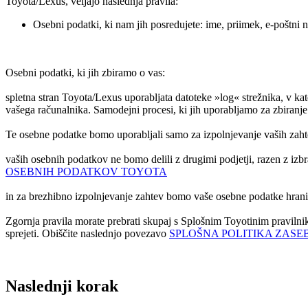
Toyota/Lexus, veljajo naslednja pravila:
Osebni podatki, ki nam jih posredujete: ime, priimek, e-poštni n
Osebni podatki, ki jih zbiramo o vas:
spletna stran Toyota/Lexus uporabljata datoteke »log« strežnika, v kater
vašega računalnika. Samodejni procesi, ki jih uporabljamo za zbiranje
Te osebne podatke bomo uporabljali samo za izpolnjevanje vaših zaht
vaših osebnih podatkov ne bomo delili z drugimi podjetji, razen z iz
OSEBNIH PODATKOV TOYOTA
in za brezhibno izpolnjevanje zahtev bomo vaše osebne podatke hranil
Zgornja pravila morate prebrati skupaj s Splošnim Toyotinim pravilnik
sprejeti. Obiščite naslednjo povezavo
SPLOŠNA POLITIKA ZASE
Naslednji korak