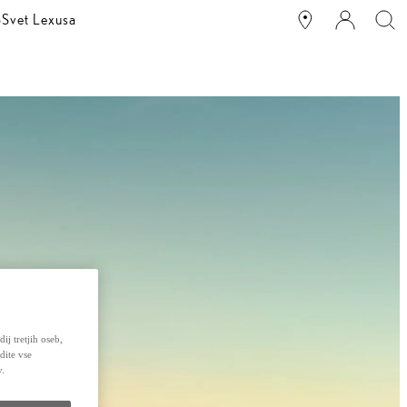
o
Svet Lexusa
ij tretjih oseb,
dite vse
v.