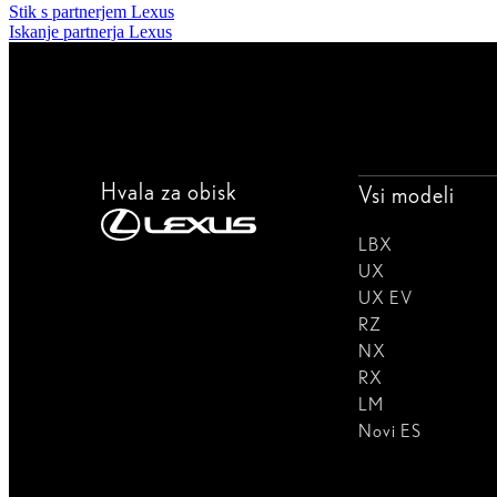
Stik s partnerjem Lexus
Iskanje partnerja Lexus
Hvala za obisk
Vsi modeli
LBX
UX
UX EV
RZ
NX
RX
LM
Novi ES