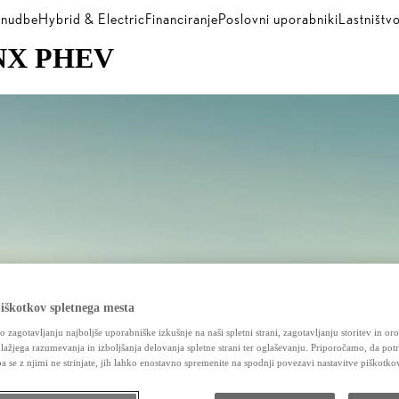
nudbe
Hybrid & Electric
Financiranje
Poslovni uporabniki
Lastništv
s NX PHEV
iškotkov spletnega mesta
jo zagotavljanju najboljše uporabniške izkušnje na naši spletni strani, zagotavljanju storitev in orod
 lažjega razumevanja in izboljšanja delovanja spletne strani ter oglaševanju. Priporočamo, da potr
pa se z njimi ne strinjate, jih lahko enostavno spremenite na spodnji povezavi nastavitve piškotko