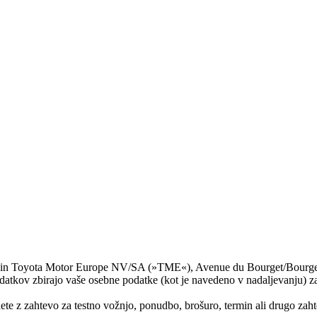
)in Toyota Motor Europe NV/SA (»TME«), Avenue du Bourget/Bourgetlaa
i podatkov zbirajo vaše osebne podatke (kot je navedeno v nadaljevanju) 
ete z zahtevo za testno vožnjo, ponudbo, brošuro, termin ali drugo zahtev