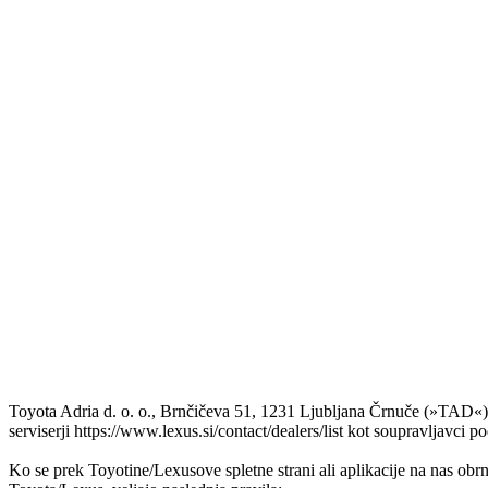
Toyota Adria d. o. o., Brnčičeva 51, 1231 Ljubljana Črnuče (»TAD«
serviserji https://www.lexus.si/contact/dealers/list kot soupravljavc
Ko se prek Toyotine/Lexusove spletne strani ali aplikacije na nas obrn