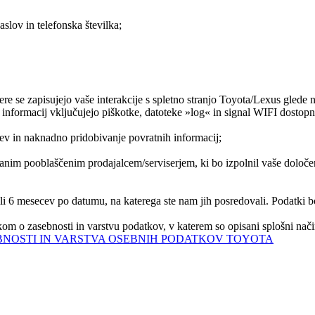
aslov in telefonska številka;
e se zapisujejo vaše interakcije s spletno stranjo Toyota/Lexus glede na 
 informacij vključujejo piškotke, datoteke »log« in signal WIFI dostopn
ev in naknadno pridobivanje povratnih informacij;
branim pooblaščenim prodajalcem/serviserjem, ki bo izpolnil vaše določ
i 6 mesecev po datumu, na katerega ste nam jih posredovali. Podatki b
om o zasebnosti in varstvu podatkov, v katerem so opisani splošni nači
BNOSTI IN VARSTVA OSEBNIH PODATKOV TOYOTA