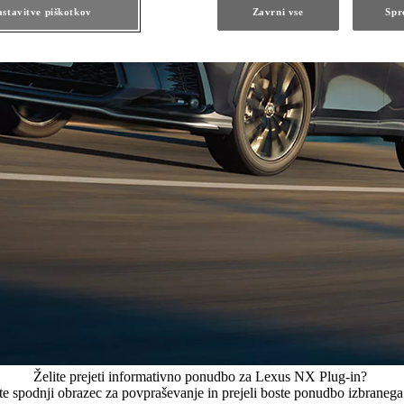
stavitve piškotkov
Zavrni vse
Spr
Želite prejeti informativno ponudbo za Lexus NX Plug-in?
te spodnji obrazec za povpraševanje in prejeli boste ponudbo izbranega