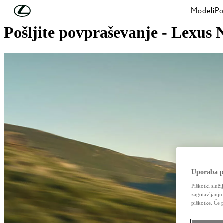
Skip to Main Content
(Press Enter)
Modeli
Po
Pošljite povpraševanje - Lexu
Uporaba p
Piškotki služi
zagotavljanju
piškotke. Če 