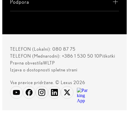
Podpora
TELEFON (Lokalni): 080 87 75
TELEFON (Mednarodni): +386 1 530 50 10
Piškotki
Pravna obvestila
WLTP
Izjava o dostopnosti spletne strani
Vse pravice pridržane. © Lexus 2026