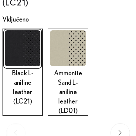
(LC21)
Vključeno
Black L-
Ammonite
aniline
Sand L-
leather
aniline
(LC21)
leather
(LD01)
Prejšnja fotografija
Naslednj