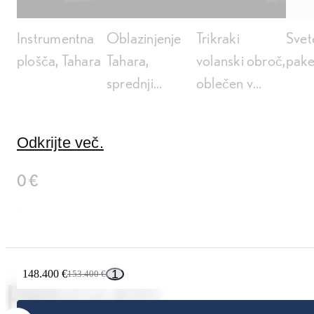
Instrumentna
Oblazinjenje
Trikraki
Svete
plošča, Tahara
Tahara,
volanski obroč,
pake
sprednji
oblečen v
sredinski
usnje in les
naslon za roko
Odkrijte več.
0 €
1
148.400 €
153.400 €
PREGLED