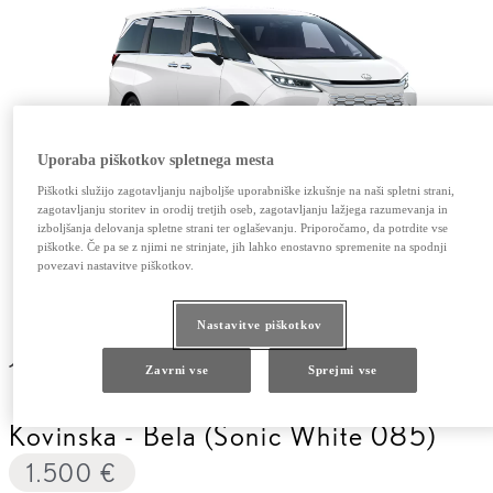
Uporaba piškotkov spletnega mesta
Piškotki služijo zagotavljanju najboljše uporabniške izkušnje na naši spletni strani,
zagotavljanju storitev in orodij tretjih oseb, zagotavljanju lažjega razumevanja in
izboljšanja delovanja spletne strani ter oglaševanju. Priporočamo, da potrdite vse
piškotke. Če pa se z njimi ne strinjate, jih lahko enostavno spremenite na spodnji
povezavi nastavitve piškotkov.
Nastavitve piškotkov
1.500 €
Zavrni vse
Sprejmi vse
Prejšnja fotografija
Naslednja fotografija
Kovinska
-
Bela (Sonic White 085)
1.500 €