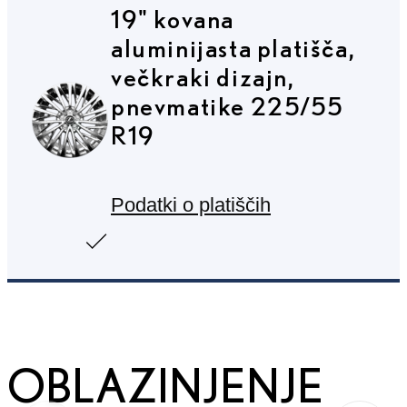
19" kovana
Prejšnja fotografija
Naslednja fotografija
aluminijasta platišča,
večkraki dizajn,
pnevmatike 225/55
R19
Podatki o platiščih
OBLAZINJENJE