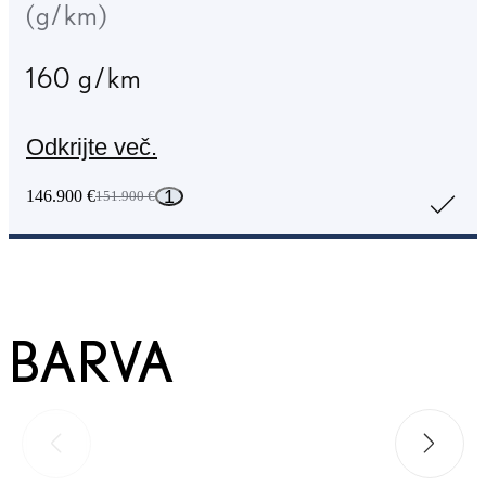
(g/km)
160 g/km
Odkrijte več.
1
146.900 €
151.900 €
BARVA
Prejšnja fotografija
Naslednj