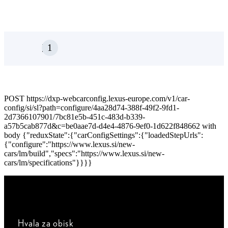
1
LM
POST https://dxp-webcarconfig.lexus-europe.com/v1/car-
config/si/sl?path=configure/4aa28d74-388f-49f2-9fd1-
2d7366107901/7bc81e5b-451c-483d-b339-
a57b5cab877d&c=be0aae7d-d4e4-4876-9ef0-1d622f848662 with
body {"reduxState":{"carConfigSettings":{"loadedStepUrls":
{"configure":"https://www.lexus.si/new-
cars/lm/build","specs":"https://www.lexus.si/new-
cars/lm/specifications"}}}}
Hvala za obisk