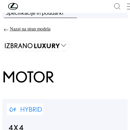
Skip to Main Content
(Press Enter)
Specifikacije in poudarki
Price is updated The price of your configuration is 148.400 €
Nazaj na stran modela
IZBRANO
LUXURY
MOTOR
HYBRID
4X4