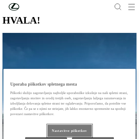
Skip to Main Content
(Press Enter)
HVALA!
Uporaba piškotkov spletnega mesta
Piškotki služijo zagotavljanju najboljše uporabniške izkušnje na naši spletni strani,
zagotavljanju storitev in orodij tretjih oseb, zagotavljanju lažjega razumevanja in
izboljšanja delovanja spletne strani ter oglaševanju. Priporočamo, da potrdite vse
piškotke. Če pa se z njimi ne strinjate, jih lahko enostavno spremenite na spodnji
povezavi nastavitve piškotkov.
Nastavitve piškotkov