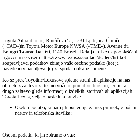
Toyota Adria d. o. o., Brnčičeva 51, 1231 Ljubljana Črnuče
(»TAD«)in Toyota Motor Europe NV/SA (»TME«), Avenue du
Bourget/Bourgetlaan 60, 1140 Bruselj, Belgija in Lexus pooblaščeni
trgovci in serviserji https://www.lexus.si/contact/dealers/list kot
soupravljavci podatkov zbirajo vaše osebne podatke (kot je
navedeno v nadaljevanju) za spodaj opisane namene.
Ko se prek Toyotine/Lexusove spletne strani ali aplikacije na nas
obrnete z zahtevo za testno vožnjo, ponudbo, brošuro, termin ali
drugo zahtevo glede informacij o izdelkih, storitvah ali aplikacijah
Toyota/Lexus, veljajo naslednja pravila:
Osebni podatki, ki nam jih posredujete: ime, priimek, e-poštni
naslov in telefonska številka;
Osebni podatki, ki jih zbiramo o vas: