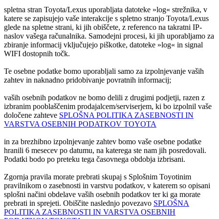
spletna stran Toyota/Lexus uporabljata datoteke »log« strežnika, v
katere se zapisujejo vaše interakcije s spletno stranjo Toyota/Lexus
glede na spletne strani, ki jih obiščete, z referenco na takratni IP-
naslov vašega računalnika. Samodejni procesi, ki jih uporabljamo za
zbiranje informacij vključujejo piškotke, datoteke »log« in signal
WIFI dostopnih točk.
Te osebne podatke bomo uporabljali samo za izpolnjevanje vaših
zahtev in naknadno pridobivanje povratnih informacij;
vaših osebnih podatkov ne bomo delili z drugimi podjetji, razen z
izbranim pooblaščenim prodajalcem/serviserjem, ki bo izpolnil vaše
določene zahteve
SPLOŠNA POLITIKA ZASEBNOSTI IN
VARSTVA OSEBNIH PODATKOV TOYOTA
in za brezhibno izpolnjevanje zahtev bomo vaše osebne podatke
hranili 6 mesecev po datumu, na katerega ste nam jih posredovali.
Podatki bodo po preteku tega časovnega obdobja izbrisani.
Zgornja pravila morate prebrati skupaj s Splošnim Toyotinim
pravilnikom o zasebnosti in varstvu podatkov, v katerem so opisani
splošni načini obdelave vaših osebnih podatkov ter ki ga morate
prebrati in sprejeti. Obiščite naslednjo povezavo
SPLOŠNA
POLITIKA ZASEBNOSTI IN VARSTVA OSEBNIH