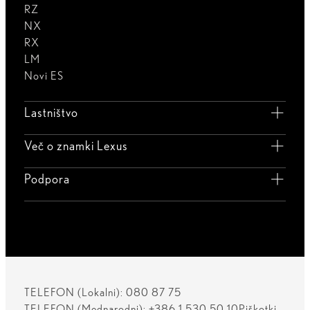
RZ
NX
RX
LM
Novi ES
Lastništvo
Več o znamki Lexus
Podpora
TELEFON (Lokalni): 080 87 75
TELEFON (Mednarodni): +386 1 530 50 10
Piškotki