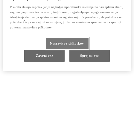
Piškotki služijo zagotavljanju najboljše uporabniške izkušnje na naši spletni strani,
zagotavljanju storitev in orodij tretjih oseb, zagotavljanju lažjega razumevanja in
izboljšanja delovanja spletne strani ter oglaševanju. Priporočamo, da potrdite vse
piškotke. Če pa se z njimi ne strinjate, jih lahko enostavno spremenite na spodnji
povezavi nastavitve piškotkov.
Nastavitve piškotkov
Zavrni vse
Sprejmi vse