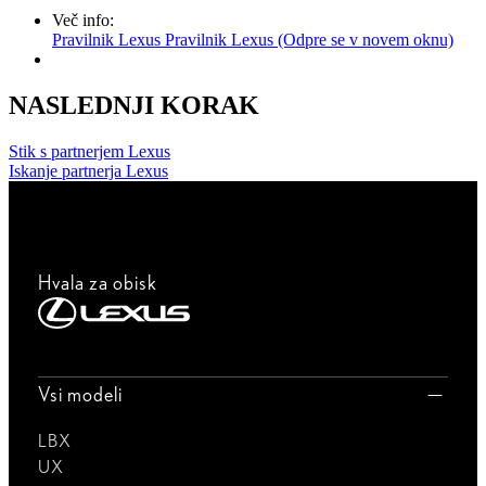
Več info:
Pravilnik Lexus
Pravilnik Lexus
(Odpre se v novem oknu)
NASLEDNJI KORAK
Stik s partnerjem Lexus
Iskanje partnerja Lexus
Hvala za obisk
Vsi modeli
LBX
UX