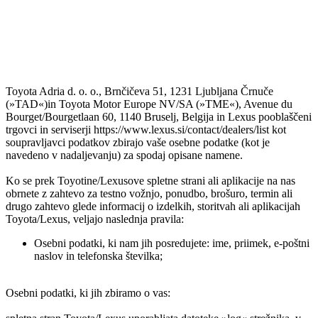
Toyota Adria d. o. o., Brnčičeva 51, 1231 Ljubljana Črnuče
(»TAD«)in Toyota Motor Europe NV/SA (»TME«), Avenue du
Bourget/Bourgetlaan 60, 1140 Bruselj, Belgija in Lexus pooblaščeni
trgovci in serviserji https://www.lexus.si/contact/dealers/list kot
soupravljavci podatkov zbirajo vaše osebne podatke (kot je
navedeno v nadaljevanju) za spodaj opisane namene.
Ko se prek Toyotine/Lexusove spletne strani ali aplikacije na nas
obrnete z zahtevo za testno vožnjo, ponudbo, brošuro, termin ali
drugo zahtevo glede informacij o izdelkih, storitvah ali aplikacijah
Toyota/Lexus, veljajo naslednja pravila:
Osebni podatki, ki nam jih posredujete: ime, priimek, e-poštni
naslov in telefonska številka;
Osebni podatki, ki jih zbiramo o vas: