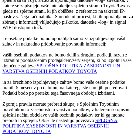
spletna stran Toyota/Lexus uporabljata datoteke »log« strežnika, v
katere se zapisujejo vaše interakcije s spletno stranjo Toyota/Lexus
glede na spletne strani, ki jih obiščete, z referenco na takratni IP-
naslov vašega računalnika. Samodejni procesi, ki jih uporabljamo za
zbiranje informacij vključujejo piškotke, datoteke »log« in signal
WIFI dostopnih točk.
Te osebne podatke bomo uporabljali samo za izpolnjevanje vaših
zahtev in naknadno pridobivanje povratnih informacij;
vaših osebnih podatkov ne bomo delili z drugimi podjetji, razen z
izbranim pooblaščenim prodajalcem/serviserjem, ki bo izpolnil vaše
določene zahteve
SPLOŠNA POLITIKA ZASEBNOSTI IN
VARSTVA OSEBNIH PODATKOV TOYOTA
in za brezhibno izpolnjevanje zahtev bomo vaše osebne podatke
hranili 6 mesecev po datumu, na katerega ste nam jih posredovali.
Podatki bodo po preteku tega časovnega obdobja izbrisani.
Zgornja pravila morate prebrati skupaj s Splošnim Toyotinim
pravilnikom o zasebnosti in varstvu podatkov, v katerem so opisani
splošni načini obdelave vaših osebnih podatkov ter ki ga morate
prebrati in sprejeti. Obiščite naslednjo povezavo
SPLOŠNA
POLITIKA ZASEBNOSTI IN VARSTVA OSEBNIH
PODATKOV TOYOTA