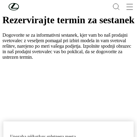
Skip to Main Content
(Press Enter)
Rezervirajte termin za sestanek
Dogovorite se za informativni sestanek, kjer vam bo naš prodajni
svetovalec z veseljem pomagal pri izbiri modela in vam svetoval
rešitev, narejeno po meri vašega podjetja. Izpolnite spodnji obrazec
in naš prodajni svetovalec vas bo poklical, da se dogovorite za
ustrezen termin.
Uporaba piškotkov spletnega mesta