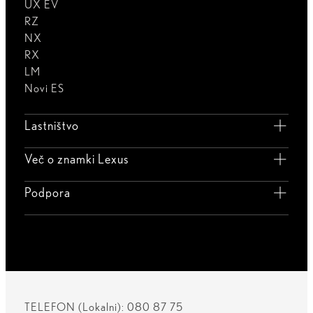
UX EV
RZ
NX
RX
LM
Novi ES
Lastništvo
Več o znamki Lexus
Podpora
TELEFON (Lokalni): 080 87 75