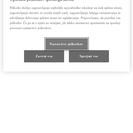
Piškotki služijo zagotavljanju najboljše uporabniške izkušnje na naši spletni strani,
zagotavljanju storitev in orodij tretjih oseb, zagotavljanju lažjega razumevanja in
izboljšanja delovanja spletne strani ter oglaševanju. Priporočamo, da potrdite vse
piškotke. Če pa se z njimi ne strinjate, jih lahko enostavno spremenite na spodnji
povezavi nastavitve piškotkov.
Nastavitve piškotkov
Zavrni vse
Sprejmi vse