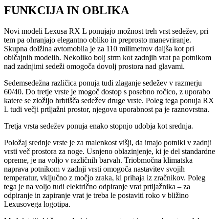
FUNKCIJA IN OBLIKA
Novi modeli Lexusa RX L ponujajo možnost treh vrst sedežev, pri
tem pa ohranjajo elegantno obliko in preprosto manevriranje.
Skupna dolžina avtomobila je za 110 milimetrov daljša kot pri
običajnih modelih. Nekoliko bolj strm kot zadnjih vrat pa potnikom
nad zadnjimi sedeži omogoča dovolj prostora nad glavami.
Sedemsedežna različica ponuja tudi zlaganje sedežev v razmerju
60/40. Do tretje vrste je mogoč dostop s posebno ročico, z uporabo
katere se zložijo hrbtišča sedežev druge vrste. Poleg tega ponuja RX
L tudi večji prtljažni prostor, njegova uporabnost pa je raznovrstna.
Tretja vrsta sedežev ponuja enako stopnjo udobja kot srednja.
Položaj srednje vrste je za malenkost višji, da imajo potniki v zadnji
vrsti več prostora za noge. Usnjeno oblazinjenje, ki je del standardne
opreme, je na voljo v različnih barvah. Triobmočna klimatska
naprava potnikom v zadnji vrsti omogoča nastavitev svojih
temperatur, vključno z močjo zraka, ki prihaja iz zračnikov. Poleg
tega je na voljo tudi električno odpiranje vrat prtljažnika – za
odpiranje in zapiranje vrat je treba le postaviti roko v bližino
Lexusovega logotipa.