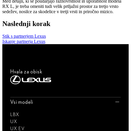
Med detajli, ki še poudarjajo raznovrstnost in uporabnost modela
RX L, je treba omeniti tudi velik prtljažni prostor za tretjo vrsto
sedežev, nosilce za skodelice v tretji vrsti in priročno mizico.
Naslednji korak
Stik s partnerjem Lexus
Iskanje partnerja Lexus
Hvala za obisk
Vsi modeli
LBX
UX
UX EV