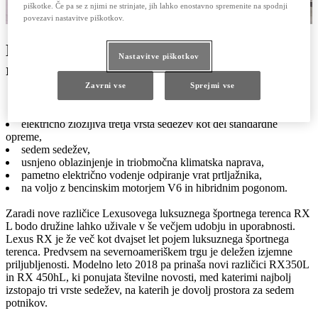
piškotke. Če pa se z njimi ne strinjate, jih lahko enostavno spremenite na spodnji
povezavi nastavitve piškotkov.
Novi Lexus RX L ponuja kombinacijo
Nastavitve piškotkov
razkošja in logistične svobode:
Zavrni vse
Sprejmi vse
električno zložljiva tretja vrsta sedežev kot del standardne
opreme,
sedem sedežev,
usnjeno oblazinjenje in triobmočna klimatska naprava,
pametno električno vodenje odpiranje vrat prtljažnika,
na voljo z bencinskim motorjem V6 in hibridnim pogonom.
Zaradi nove različice Lexusovega luksuznega športnega terenca RX
L bodo družine lahko uživale v še večjem udobju in uporabnosti.
Lexus RX je že več kot dvajset let pojem luksuznega športnega
terenca. Predvsem na severnoameriškem trgu je deležen izjemne
priljubljenosti. Modelno leto 2018 pa prinaša novi različici RX350L
in RX 450hL, ki ponujata številne novosti, med katerimi najbolj
izstopajo tri vrste sedežev, na katerih je dovolj prostora za sedem
potnikov.