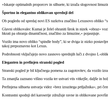
»Iskanje optimalnih proporcev in silhuete, ki izraža slogovnost limuzi
Športno in elegantno oblikovan sprednji del
Ob pogledu od spredaj novi ES razkriva značilno Lexusovo obliko “sp
Glavni oblikovalec Kumai je želel ohraniti širok in nizek »obraz« vozi
hkrati pa ohranja dinamičnost, značilno za limuzine,« pojasnjuje.
Vozilo ima novo obliko “spindle body”, ki se dviga iz nizko postavljene
takoj prepoznavno kot Lexus.
Podrobnosti vključujejo novo zasnovo sprednjih luči z dvojno L-obliko
Eleganten in prefinjen stranski pogled
Stranski pogled je bil ključnega pomena za zagotovitev, da vozilo izr
Ta zmanjša zaznano višino vozila ter ustvari vtis vitkejše, daljše in b
Prefinjena silhueta ustvarja videz »brez izrazitega prtljažnika«, pri 
Kontrastni spodnji del karoserije združuje ravne in oblikovane površin