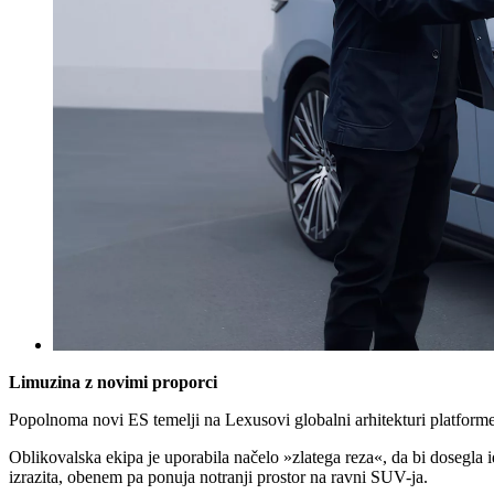
Limuzina z novimi proporci
Popolnoma novi ES temelji na Lexusovi globalni arhitekturi platforme 
Oblikovalska ekipa je uporabila načelo »zlatega reza«, da bi dosegla id
izrazita, obenem pa ponuja notranji prostor na ravni SUV-ja.