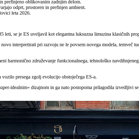
 in prefinjeno oblikovanim zadnjim delom.
jajo odprt, prostoren in prefinjen ambient.
ovici leta 2026.
 leti, se je ES uveljavil kot elegantna luksuzna limuzina klasičnih pro
i na novo interpretirati pri razvoju ne le povsem novega modela, temveč
meni harmonično združevanje funkcionalnega, tehnološko navdihnjenega 
vozilo presega zgolj evolucijo obstoječega ES-a.
»super-idealnim« dizajnom in ga nato postopoma prilagodila izvedljivi ser