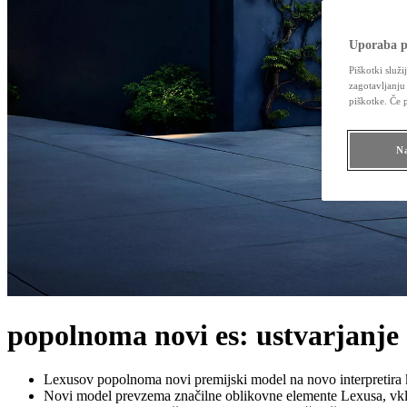
Uporaba p
Piškotki služi
zagotavljanju
piškotke. Če 
Na
popolnoma novi es: ustvarjanje
Lexusov popolnoma novi premijski model na novo interpretira kl
Novi model prevzema značilne oblikovne elemente Lexusa, vklj