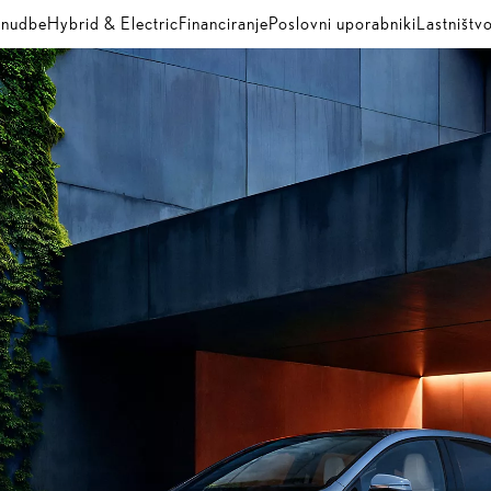
nudbe
Hybrid & Electric
Financiranje
Poslovni uporabniki
Lastništv