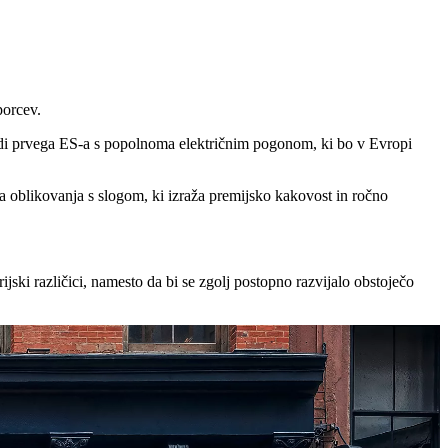
porcev.
 tudi prvega ES-a s popolnoma električnim pogonom, ki bo v Evropi
oblikovanja s slogom, ki izraža premijsko kakovost in ročno
ijski različici, namesto da bi se zgolj postopno razvijalo obstoječo