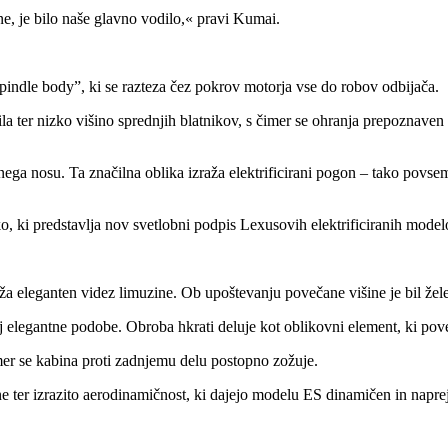
ne, je bilo naše glavno vodilo,« pravi Kumai.
indle body”, ki se razteza čez pokrov motorja vse do robov odbijača.
la ter nizko višino sprednjih blatnikov, s čimer se ohranja prepoznaven
ga nosu. Ta značilna oblika izraža elektrificirani pogon – tako povsem el
, ki predstavlja nov svetlobni podpis Lexusovih elektrificiranih model
aža eleganten videz limuzine. Ob upoštevanju povečane višine je bil že
olj elegantne podobe. Obroba hkrati deluje kot oblikovni element, ki pove
čemer se kabina proti zadnjemu delu postopno zožuje.
e ter izrazito aerodinamičnost, ki dajejo modelu ES dinamičen in naprej