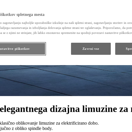
iškotkov spletnega mesta
jo zagotavljanju najboljše uporabniške izkušnje na naši spletni strani, zagotavljanju storitev in orod
 lažjega razumevanja in izboljšanja delovanja spletne strani ter oglaševanju. Priporočamo, da potr
pa se z njimi ne strinjate, jih lahko enostavno spremenite na spodnji povezavi nastavitve piškotko
stavitve piškotkov
Zavrni vse
Spr
 elegantnega dizajna limuzine za
asično oblikovanje limuzine za elektrificirano dobo.
učno z obliko spindle body.