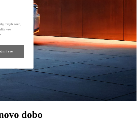
ij tretjih oseb,
dite vse
v.
ejmi vse
 novo dobo