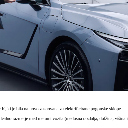
K, ki je bila na novo zasnovana za elektrificirane pogonske sklope.
ealno razmerje med merami vozila (medosna razdalja, dolžina, višina in š