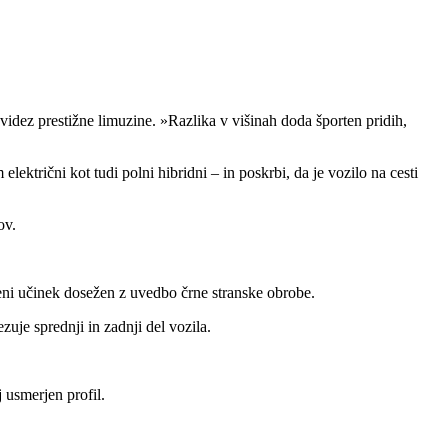
 videz prestižne limuzine. »Razlika v višinah doda športen pridih,
ektrični kot tudi polni hibridni – in poskrbi, da je vozilo na cesti
ov.
leni učinek dosežen z uvedbo črne stranske obrobe.
zuje sprednji in zadnji del vozila.
 usmerjen profil.