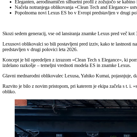
Eleganten, aerodinamičen silhuetni profil z zožujočo se kabino
Načela notranjega oblikovanja »Clean Tech and Elegance« ustvar
Popolnoma novi Lexus ES bo v Evropi predstavljen v drugi pol
Skozi sedem generacij, vse od lansiranja znamke Lexus pred več kot 35
Lexusovi oblikovalci so bili postavljeni pred izziv, kako te lastnost
predstavljen v drugi polovici leta 2026.
Koncept je bil opredeljen z izrazom »Clean Tech x Elegance«, ki po
izdelano razkošje – temeljni vrednoti modela ES in znamke Lexus.
Glavni mednarodni oblikovalec Lexusa, Yahiko Kumai, pojasnjuje, da 
Razvito je bilo z novim pristopom, pri katerem je ekipa začela s t. i. 
obliko.