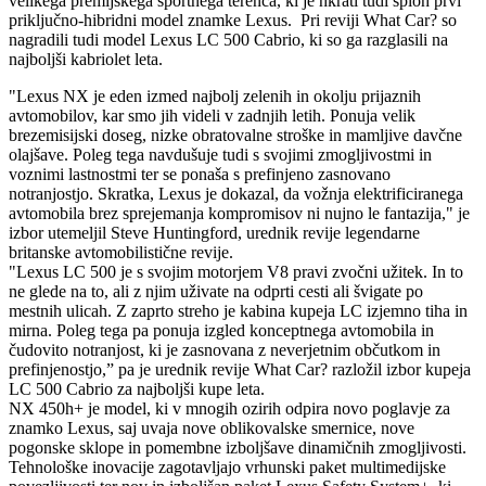
velikega premijskega športnega terenca, ki je hkrati tudi sploh prvi
priključno-hibridni model znamke Lexus. Pri reviji What Car? so
nagradili tudi model Lexus LC 500 Cabrio, ki so ga razglasili na
najboljši kabriolet leta.
"Lexus NX je eden izmed najbolj zelenih in okolju prijaznih
avtomobilov, kar smo jih videli v zadnjih letih. Ponuja velik
brezemisijski doseg, nizke obratovalne stroške in mamljive davčne
olajšave. Poleg tega navdušuje tudi s svojimi zmogljivostmi in
voznimi lastnostmi ter se ponaša s prefinjeno zasnovano
notranjostjo. Skratka, Lexus je dokazal, da vožnja elektrificiranega
avtomobila brez sprejemanja kompromisov ni nujno le fantazija," je
izbor utemeljil Steve Huntingford, urednik revije legendarne
britanske avtomobilistične revije.
"Lexus LC 500 je s svojim motorjem V8 pravi zvočni užitek. In to
ne glede na to, ali z njim uživate na odprti cesti ali švigate po
mestnih ulicah. Z zaprto streho je kabina kupeja LC izjemno tiha in
mirna. Poleg tega pa ponuja izgled konceptnega avtomobila in
čudovito notranjost, ki je zasnovana z neverjetnim občutkom in
prefinjenostjo,” pa je urednik revije What Car? razložil izbor kupeja
LC 500 Cabrio za najboljši kupe leta.
NX 450h+ je model, ki v mnogih ozirih odpira novo poglavje za
znamko Lexus, saj uvaja nove oblikovalske smernice, nove
pogonske sklope in pomembne izboljšave dinamičnih zmogljivosti.
Tehnološke inovacije zagotavljajo vrhunski paket multimedijske