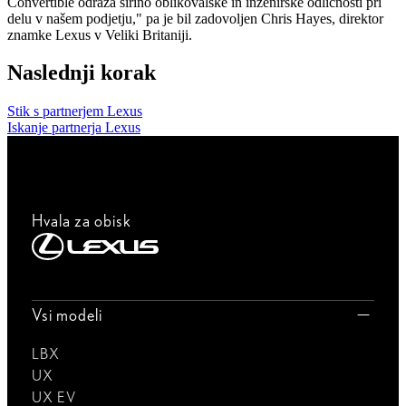
Convertible odraža širino oblikovalske in inženirske odličnosti pri
delu v našem podjetju," pa je bil zadovoljen Chris Hayes, direktor
znamke Lexus v Veliki Britaniji.
Naslednji korak
Stik s partnerjem Lexus
Iskanje partnerja Lexus
Hvala za obisk
Vsi modeli
LBX
UX
UX EV