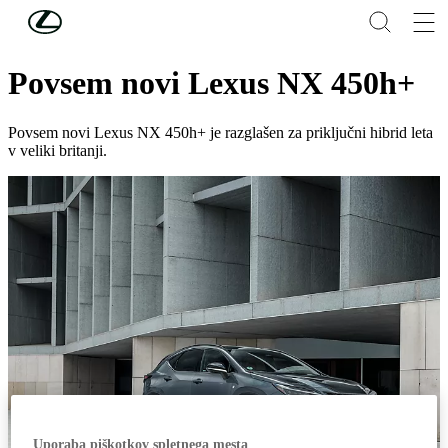
Skip to Main Content
(Press Enter)
ODKRIJTE LEXUS
Povsem novi Lexus NX 450h+
Povsem novi Lexus NX 450h+ je razglašen za priključni hibrid leta
v veliki britanji.
Uporaba piškotkov spletnega mesta