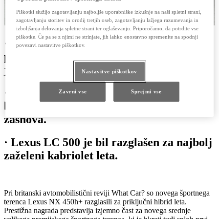
Piškotki služijo zagotavljanju najboljše uporabniške izkušnje na naši spletni strani,
zagotavljanju storitev in orodij tretjih oseb, zagotavljanju lažjega razumevanja in
izboljšanja delovanja spletne strani ter oglaševanju. Priporočamo, da potrdite vse
piškotke. Če pa se z njimi ne strinjate, jih lahko enostavno spremenite na spodnji
· Lexus NX 450h+ je dobitnik nagrade
povezavi nastavitve piškotkov.
priključni hibrid leta v Veliki Britaniji, ki
jo podeljujejo pri reviji What Car?.
Nastavitve piškotkov
· Žirante je prepričala njegova
Zavrni vse
Sprejmi vse
brezkompromisna elektrificirana
zasnova.
· Lexus LC 500 je bil razglašen za najbolj
zaželeni kabriolet leta.
Pri britanski avtomobilistični reviji What Car? so novega športnega
terenca Lexus NX 450h+ razglasili za priključni hibrid leta.
Prestižna nagrada predstavlja izjemno čast za novega srednje