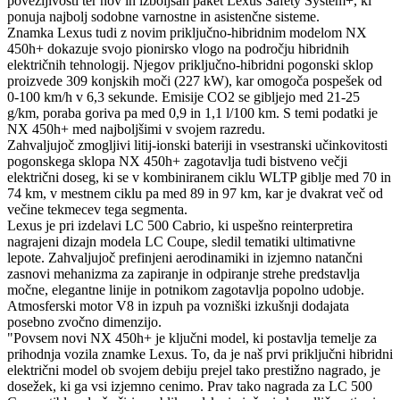
povezljivosti ter nov in izboljšan paket Lexus Safety System+, ki
ponuja najbolj sodobne varnostne in asistenčne sisteme.
Znamka Lexus tudi z novim priključno-hibridnim modelom NX
450h+ dokazuje svojo pionirsko vlogo na področju hibridnih
električnih tehnologij. Njegov priključno-hibridni pogonski sklop
proizvede 309 konjskih moči (227 kW), kar omogoča pospešek od
0-100 km/h v 6,3 sekunde. Emisije CO2 se gibljejo med 21-25
g/km, poraba goriva pa med 0,9 in 1,1 l/100 km. S temi podatki je
NX 450h+ med najboljšimi v svojem razredu.
Zahvaljujoč zmogljivi litij-ionski bateriji in vsestranski učinkovitosti
pogonskega sklopa NX 450h+ zagotavlja tudi bistveno večji
električni doseg, ki se v kombiniranem ciklu WLTP giblje med 70 in
74 km, v mestnem ciklu pa med 89 in 97 km, kar je dvakrat več od
večine tekmecev tega segmenta.
Lexus je pri izdelavi LC 500 Cabrio, ki uspešno reinterpretira
nagrajeni dizajn modela LC Coupe, sledil tematiki ultimativne
lepote. Zahvaljujoč prefinjeni aerodinamiki in izjemno natančni
zasnovi mehanizma za zapiranje in odpiranje strehe predstavlja
močne, elegantne linije in potnikom zagotavlja popolno udobje.
Atmosferski motor V8 in izpuh pa vozniški izkušnji dodajata
posebno zvočno dimenzijo.
"Povsem novi NX 450h+ je ključni model, ki postavlja temelje za
prihodnja vozila znamke Lexus. To, da je naš prvi priključni hibridni
električni model ob svojem debiju prejel tako prestižno nagrado, je
dosežek, ki ga vsi izjemno cenimo. Prav tako nagrada za LC 500