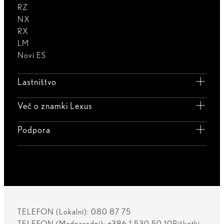
RZ
NX
RX
LM
Novi ES
Lastništvo
Več o znamki Lexus
Podpora
TELEFON (Lokalni): 080 87 75
TELEFON (Mednarodni): +386 1 530 50 10
Piškotki