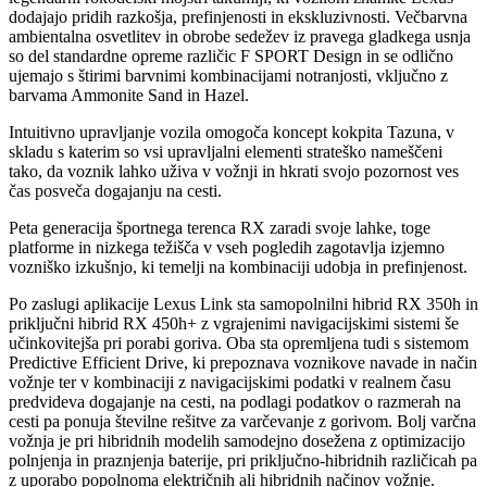
dodajajo pridih razkošja, prefinjenosti in ekskluzivnosti. Večbarvna
ambientalna osvetlitev in obrobe sedežev iz pravega gladkega usnja
so del standardne opreme različic F SPORT Design in se odlično
ujemajo s štirimi barvnimi kombinacijami notranjosti, vključno z
barvama Ammonite Sand in Hazel.
Intuitivno upravljanje vozila omogoča koncept kokpita Tazuna, v
skladu s katerim so vsi upravljalni elementi strateško nameščeni
tako, da voznik lahko uživa v vožnji in hkrati svojo pozornost ves
čas posveča dogajanju na cesti.
Peta generacija športnega terenca RX zaradi svoje lahke, toge
platforme in nizkega težišča v vseh pogledih zagotavlja izjemno
vozniško izkušnjo, ki temelji na kombinaciji udobja in prefinjenost.
Po zaslugi aplikacije Lexus Link sta samopolnilni hibrid RX 350h in
priključni hibrid RX 450h+ z vgrajenimi navigacijskimi sistemi še
učinkovitejša pri porabi goriva. Oba sta opremljena tudi s sistemom
Predictive Efficient Drive, ki prepoznava voznikove navade in način
vožnje ter v kombinaciji z navigacijskimi podatki v realnem času
predvideva dogajanje na cesti, na podlagi podatkov o razmerah na
cesti pa ponuja številne rešitve za varčevanje z gorivom. Bolj varčna
vožnja je pri hibridnih modelih samodejno dosežena z optimizacijo
polnjenja in praznjenja baterije, pri priključno-hibridnih različicah pa
z uporabo popolnoma električnih ali hibridnih načinov vožnje.