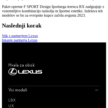
Paket opreme F SPORT Design športnega terenca RX nadgrajuje z
vznemirljivo kombinacijo razkošja in športne estetike. Izdelava teh
modelov se bo za evropske kupce začela avgusta 2023.
Naslednji korak
Stik s partnerjem Lexus
Iskanje partnerja Lexus
Hvala za obisk
Vsi modeli
LBX
UX