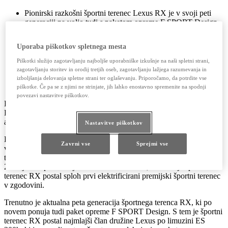
Pionirski razkošni športni terenec Lexus RX je v svoji peti
generaciji na voljo tudi s paketom opreme F SPORT Design.
Nova 63,5-centimetrska (21-palčna) platišča v črni barvi in
številni drzni dodatki zunanjosti poudarjajo kupejevsko
Uporaba piškotkov spletnega mesta
silhueto športnega terenca RX.
Sedem atraktivnih barv zunanjosti je bilo zasnovanih po
Piškotki služijo zagotavljanju najboljše uporabniške izkušnje na naši spletni strani,
načelih oblikovalskega jezika Next Chapter.
zagotavljanju storitev in orodij tretjih oseb, zagotavljanju lažjega razumevanja in
Vozniška dinamika vozniku zagotavlja samozavest, udobje in
izboljšanja delovanja spletne strani ter oglaševanju. Priporočamo, da potrdite vse
občutek popolnega nadzora.
piškotke. Če pa se z njimi ne strinjate, jih lahko enostavno spremenite na spodnji
povezavi nastavitve piškotkov.
Lexus pri peti generaciji športnega terenca RX uvaja paket opreme
F SPORT Design, ki združuje značilno športno zunanjost z
atraktivno barvno paleto, udobjem in dostopnejšo ceno.
Nastavitve piškotkov
Lexus RX je v svoji prvi generaciji na cesto pripeljal leta 1998 in
Zavrni vse
Sprejmi vse
velja za utemeljitelja segmenta luksuznih športnih terencev. Od
takrat se je ves čas razvijal in presegal pričakovanja kupcev. Leta
2005 je bila predstavljena različica RX 400h, s katero je športni
terenec RX postal sploh prvi elektrificirani premijski športni terenec
v zgodovini.
Trenutno je aktualna peta generacija športnega terenca RX, ki po
novem ponuja tudi paket opreme F SPORT Design. S tem je športni
terenec RX postal najmlajši član družine Lexus po limuzini ES