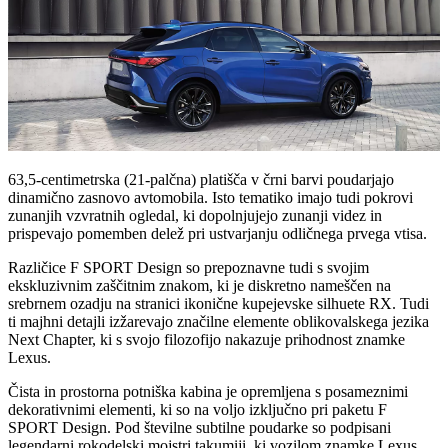
63,5-centimetrska (21-palčna) platišča v črni barvi poudarjajo
dinamično zasnovo avtomobila. Isto tematiko imajo tudi pokrovi
zunanjih vzvratnih ogledal, ki dopolnjujejo zunanji videz in
prispevajo pomemben delež pri ustvarjanju odličnega prvega vtisa.
Različice F SPORT Design so prepoznavne tudi s svojim
ekskluzivnim zaščitnim znakom, ki je diskretno nameščen na
srebrnem ozadju na stranici ikonične kupejevske silhuete RX. Tudi
ti majhni detajli izžarevajo značilne elemente oblikovalskega jezika
Next Chapter, ki s svojo filozofijo nakazuje prihodnost znamke
Lexus.
Čista in prostorna potniška kabina je opremljena s posameznimi
dekorativnimi elementi, ki so na voljo izključno pri paketu F
SPORT Design. Pod številne subtilne poudarke so podpisani
legendarni rokodelski mojstri takumiji, ki vozilom znamke Lexus