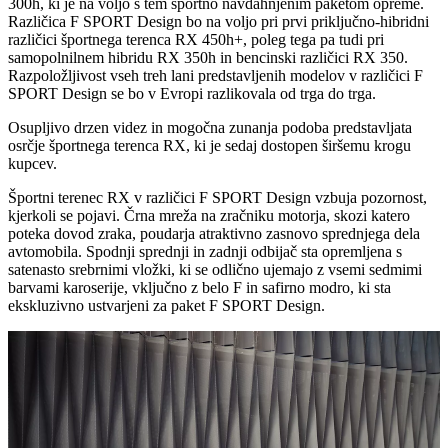
300h, ki je na voljo s tem športno navdahnjenim paketom opreme.
Različica F SPORT Design bo na voljo pri prvi priključno-hibridni
različici športnega terenca RX 450h+, poleg tega pa tudi pri
samopolnilnem hibridu RX 350h in bencinski različici RX 350.
Razpoložljivost vseh treh lani predstavljenih modelov v različici F
SPORT Design se bo v Evropi razlikovala od trga do trga.
Osupljivo drzen videz in mogočna zunanja podoba predstavljata
osrčje športnega terenca RX, ki je sedaj dostopen širšemu krogu
kupcev.
Športni terenec RX v različici F SPORT Design vzbuja pozornost,
kjerkoli se pojavi. Črna mreža na zračniku motorja, skozi katero
poteka dovod zraka, poudarja atraktivno zasnovo sprednjega dela
avtomobila. Spodnji sprednji in zadnji odbijač sta opremljena s
satenasto srebrnimi vložki, ki se odlično ujemajo z vsemi sedmimi
barvami karoserije, vključno z belo F in safirno modro, ki sta
ekskluzivno ustvarjeni za paket F SPORT Design.