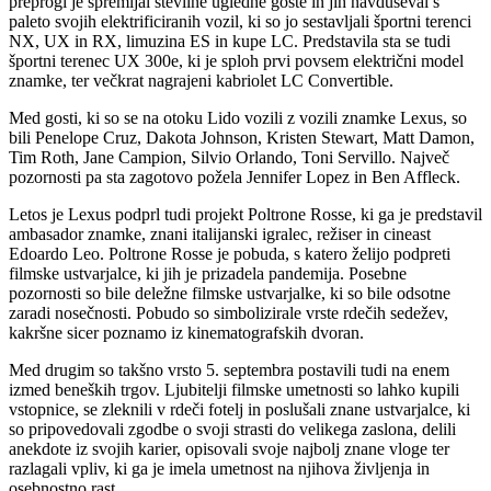
preprogi je spremljal številne ugledne goste in jih navduševal s
paleto svojih elektrificiranih vozil, ki so jo sestavljali športni terenci
NX, UX in RX, limuzina ES in kupe LC. Predstavila sta se tudi
športni terenec UX 300e, ki je sploh prvi povsem električni model
znamke, ter večkrat nagrajeni kabriolet LC Convertible.
Med gosti, ki so se na otoku Lido vozili z vozili znamke Lexus, so
bili Penelope Cruz, Dakota Johnson, Kristen Stewart, Matt Damon,
Tim Roth, Jane Campion, Silvio Orlando, Toni Servillo. Največ
pozornosti pa sta zagotovo požela Jennifer Lopez in Ben Affleck.
Letos je Lexus podprl tudi projekt Poltrone Rosse, ki ga je predstavil
ambasador znamke, znani italijanski igralec, režiser in cineast
Edoardo Leo. Poltrone Rosse je pobuda, s katero želijo podpreti
filmske ustvarjalce, ki jih je prizadela pandemija. Posebne
pozornosti so bile deležne filmske ustvarjalke, ki so bile odsotne
zaradi nosečnosti. Pobudo so simbolizirale vrste rdečih sedežev,
kakršne sicer poznamo iz kinematografskih dvoran.
Med drugim so takšno vrsto 5. septembra postavili tudi na enem
izmed beneških trgov. Ljubitelji filmske umetnosti so lahko kupili
vstopnice, se zleknili v rdeči fotelj in poslušali znane ustvarjalce, ki
so pripovedovali zgodbe o svoji strasti do velikega zaslona, delili
anekdote iz svojih karier, opisovali svoje najbolj znane vloge ter
razlagali vpliv, ki ga je imela umetnost na njihova življenja in
osebnostno rast.