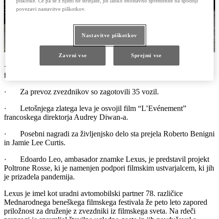
piškotke. Če pa se z njimi ne strinjate, jih lahko enostavno spremenite na spodnji
povezavi nastavitve piškotkov.
Nastavitve piškotkov
Zavrni vse
Sprejmi vse
· Lexus je bil že peto leto zapored partner Beneškega filmskega
festivala.
· Za prevoz zvezdnikov so zagotovili 35 vozil.
· Letošnjega zlatega leva je osvojil film “L’Evénement”
francoskega direktorja Audrey Diwan-a.
· Posebni nagradi za življenjsko delo sta prejela Roberto Benigni
in Jamie Lee Curtis.
· Edoardo Leo, ambasador znamke Lexus, je predstavil projekt
Poltrone Rosse, ki je namenjen podpori filmskim ustvarjalcem, ki jih
je prizadela pandemija.
Lexus je imel kot uradni avtomobilski partner 78. različice
Mednarodnega beneškega filmskega festivala že peto leto zapored
priložnost za druženje z zvezdniki iz filmskega sveta. Na rdeči