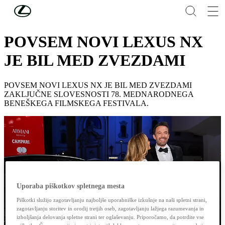
Skip to Main Content
(Press Enter)
ODKRIJTE LEXUS
POVSEM NOVI LEXUS NX
JE BIL MED ZVEZDAMI
POVSEM NOVI LEXUS NX JE BIL MED ZVEZDAMI
ZAKLJUČNE SLOVESNOSTI 78. MEDNARODNEGA
BENEŠKEGA FILMSKEGA FESTIVALA.
Uporaba piškotkov spletnega mesta
Piškotki služijo zagotavljanju najboljše uporabniške izkušnje na naši spletni strani,
zagotavljanju storitev in orodij tretjih oseb, zagotavljanju lažjega razumevanja in
izboljšanja delovanja spletne strani ter oglaševanju. Priporočamo, da potrdite vse