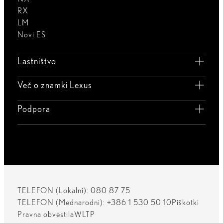
RX
LM
Novi ES
Lastništvo
Več o znamki Lexus
Podpora
TELEFON (Lokalni): 080 87 75
TELEFON (Mednarodni): +386 1 530 50 10
Piškotki
Pravna obvestila
WLTP