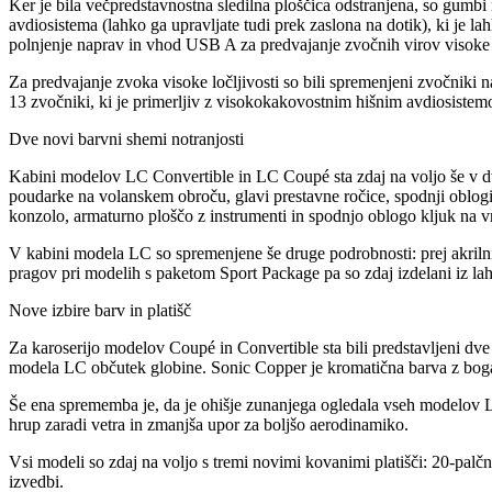
Ker je bila večpredstavnostna sledilna ploščica odstranjena, so gumbi
avdiosistema (lahko ga upravljate tudi prek zaslona na dotik), ki je 
polnjenje naprav in vhod USB A za predvajanje zvočnih virov visoke l
Za predvajanje zvoka visoke ločljivosti so bili spremenjeni zvočniki 
13 zvočniki, ki je primerljiv z visokokakovostnim hišnim avdiosiste
Dve novi barvni shemi notranjosti
Kabini modelov LC Convertible in LC Coupé sta zdaj na voljo še v dv
poudarke na volanskem obroču, glavi prestavne ročice, spodnji oblogi
konzolo, armaturno ploščo z instrumenti in spodnjo oblogo kljuk na vr
V kabini modela LC so spremenjene še druge podrobnosti: prej akrilni 
pragov pri modelih s paketom Sport Package pa so zdaj izdelani iz la
Nove izbire barv in platišč
Za karoserijo modelov Coupé in Convertible sta bili predstavljeni dve
modela LC občutek globine. Sonic Copper je kromatična barva z boga
Še ena sprememba je, da je ohišje zunanjega ogledala vseh modelov 
hrup zaradi vetra in zmanjša upor za boljšo aerodinamiko.
Vsi modeli so zdaj na voljo s tremi novimi kovanimi platišči: 20-pal
izvedbi.