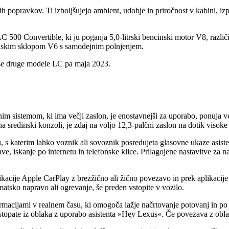
 popravkov. Ti izboljšujejo ambient, udobje in priročnost v kabini, izp
 500 Convertible, ki ju poganja 5,0‑litrski bencinski motor V8, različ
onskim sklopom V6 s samodejnim polnjenjem.
vse druge modele LC pa maja 2023.
 sistemom, ki ima večji zaslon, je enostavnejši za uporabo, ponuja ve
 na sredinski konzoli, je zdaj na voljo 12,3-palčni zaslon na dotik visok
 s katerim lahko voznik ali sovoznik posredujeta glasovne ukaze asist
, iskanje po internetu in telefonske klice. Prilagojene nastavitve za n
ikacije Apple CarPlay z brezžično ali žično povezavo in prek aplikaci
limatsko napravo ali ogrevanje, še preden vstopite v vozilo.
rmacijami v realnem času, ki omogoča lažje načrtovanje potovanj in po 
ostopate iz oblaka z uporabo asistenta »Hey Lexus«. Če povezava z oblak