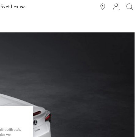
o
Svet Lexusa
ij tretjih oseb,
dite vse