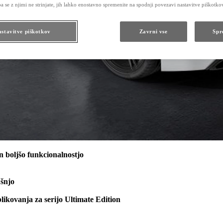
pa se z njimi ne strinjate, jih lahko enostavno spremenite na spodnji povezavi nastavitve piškotko
stavitve piškotkov
Zavrni vse
Spr
n boljšo funkcionalnostjo
ušnjo
likovanja za serijo Ultimate Edition