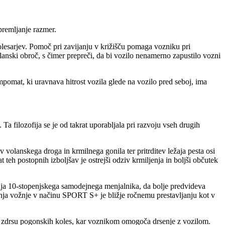
premljanje razmer.
lesarjev. Pomoč pri zavijanju v križišču pomaga vozniku pri
lanski obroč, s čimer prepreči, da bi vozilo nenamerno zapustilo vozni
mpomat, ki uravnava hitrost vozila glede na vozilo pred seboj, ima
filozofija se je od takrat uporabljala pri razvoju vseh drugih
v volanskega droga in krmilnega gonila ter pritrditev ležaja pesta osi
teh postopnih izboljšav je ostrejši odziv krmiljenja in boljši občutek
janja 10-stopenjskega samodejnega menjalnika, da bolje predvideva
ja vožnje v načinu SPORT S+ je bližje ročnemu prestavljanju kot v
oti zdrsu pogonskih koles, kar voznikom omogoča drsenje z vozilom.