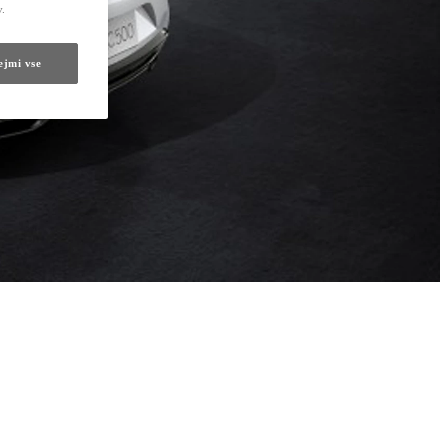
v.
ejmi vse