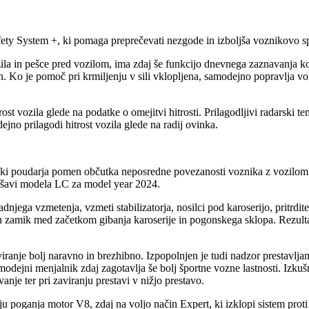
ety System +, ki pomaga preprečevati nezgode in izboljša voznikovo s
ila in pešce pred vozilom, ima zdaj še funkcijo dnevnega zaznavanja ko
ih. Ko je pomoč pri krmiljenju v sili vklopljena, samodejno popravlja vo
t vozila glede na podatke o omejitvi hitrosti. Prilagodljivi radarski te
jno prilagodi hitrost vozila glede na radij ovinka.
i poudarja pomen občutka neposredne povezanosti voznika z vozilom. Ta 
jšavi modela LC za model year 2024.
dnjega vzmetenja, vzmeti stabilizatorja, nosilci pod karoserijo, pritrdite
an zamik med začetkom gibanja karoserije in pogonskega sklopa. Rezultat 
zaviranje bolj naravno in brezhibno. Izpopolnjen je tudi nadzor prestavl
ni menjalnik zdaj zagotavlja še bolj športne vozne lastnosti. Izkušn
nje ter pri zaviranju prestavi v nižjo prestavo.
ju poganja motor V8, zdaj na voljo način Expert, ki izklopi sistem pr