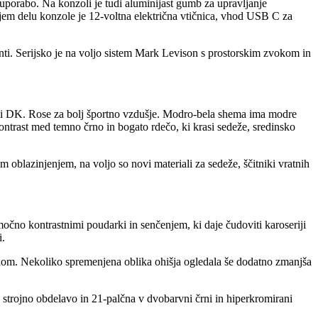
 uporabo. Na konzoli je tudi aluminijast gumb za upravljanje
njem delu konzole je 12-voltna električna vtičnica, vhod USB C za
enti. Serijsko je na voljo sistem Mark Levison s prostorskim zvokom in
arvi DK. Rose za bolj športno vzdušje. Modro-bela shema ima modre
ontrast med temno črno in bogato rdečo, ki krasi sedeže, sredinsko
 oblazinjenjem, na voljo so novi materiali za sedeže, ščitniki vratnih
močno kontrastnimi poudarki in senčenjem, ki daje čudoviti karoseriji
i.
dom. Nekoliko spremenjena oblika ohišja ogledala še dodatno zmanjša
 strojno obdelavo in 21-palčna v dvobarvni črni in hiperkromirani