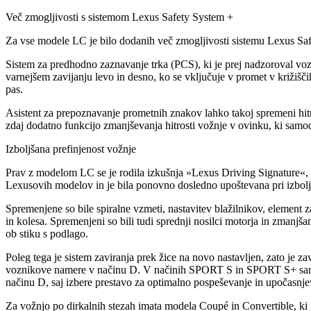
Več zmogljivosti s sistemom Lexus Safety System +
Za vse modele LC je bilo dodanih več zmogljivosti sistemu Lexus Saf
Sistem za predhodno zaznavanje trka (PCS), ki je prej nadzoroval voz
varnejšem zavijanju levo in desno, ko se vključuje v promet v križišč
pas.
Asistent za prepoznavanje prometnih znakov lahko takoj spremeni hitros
zdaj dodatno funkcijo zmanjševanja hitrosti vožnje v ovinku, ki samode
Izboljšana prefinjenost vožnje
Prav z modelom LC se je rodila izkušnja »Lexus Driving Signature«, k
Lexusovih modelov in je bila ponovno dosledno upoštevana pri izbol
Spremenjene so bile spiralne vzmeti, nastavitev blažilnikov, element za
in kolesa. Spremenjeni so bili tudi sprednji nosilci motorja in zmanjš
ob stiku s podlago.
Poleg tega je sistem zaviranja prek žice na novo nastavljen, zato je 
voznikove namere v načinu D. V načinih SPORT S in SPORT S+ samodej
načinu D, saj izbere prestavo za optimalno pospeševanje in upočasnjeva
Za vožnjo po dirkalnih stezah imata modela Coupé in Convertible, ki 