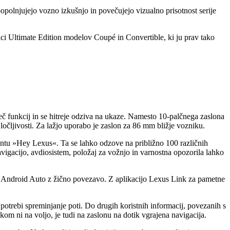
opolnjujejo vozno izkušnjo in povečujejo vizualno prisotnost serije
ici Ultimate Edition modelov Coupé in Convertible, ki ju prav tako
č funkcij in se hitreje odziva na ukaze. Namesto 10-palčnega zaslona
e ločljivosti. Za lažjo uporabo je zaslon za 86 mm bližje vozniku.
entu »Hey Lexus«. Ta se lahko odzove na približno 100 različnih
avigacijo, avdiosistem, položaj za vožnjo in varnostna opozorila lahko
je Android Auto z žično povezavo. Z aplikacijo Lexus Link za pametne
potrebi spreminjanje poti. Do drugih koristnih informacij, povezanih s
om ni na voljo, je tudi na zaslonu na dotik vgrajena navigacija.