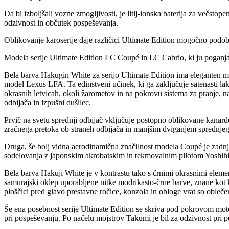
Da bi izboljšali vozne zmogljivosti, je litij-ionska baterija za večst
odzivnost in občutek pospeševanja.
Oblikovanje karoserije daje različici Ultimate Edition mogočno podo
Modela serije Ultimate Edition LC Coupé in LC Cabrio, ki ju poganja 
Bela barva Hakugin White za serijo Ultimate Edition ima eleganten mat 
model Lexus LFA. Ta edinstveni učinek, ki ga zaključuje satenasti laki
okrasnih letvicah, okoli žarometov in na pokrovu sistema za pranje, na
odbijača in izpušni dušilec.
Prvič na svetu sprednji odbijač vključuje postopno oblikovane kanarde,
zračnega pretoka ob straneh odbijača in manjšim dviganjem sprednjega
Druga, še bolj vidna aerodinamična značilnost modela Coupé je zadnji 
sodelovanja z japonskim akrobatskim in tekmovalnim pilotom Yosh
Bela barva Hakuji White je v kontrastu tako s črnimi okrasnimi elemen
samurajski oklep uporabljene nitke modrikasto-črne barve, znane kot ka
ploščici pred glavo prestavne ročice, konzola in obloge vrat so obleče
Še ena posebnost serije Ultimate Edition se skriva pod pokrovom moto
pri pospeševanju. Po načelu mojstrov Takumi je bil za odzivnost pri 