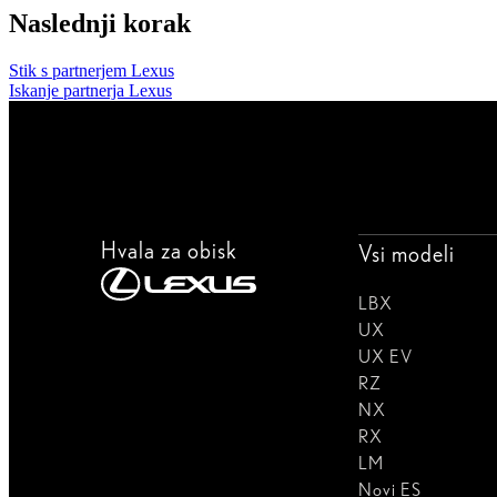
Naslednji korak
Stik s partnerjem Lexus
Iskanje partnerja Lexus
Hvala za obisk
Vsi modeli
LBX
UX
UX EV
RZ
NX
RX
LM
Novi ES