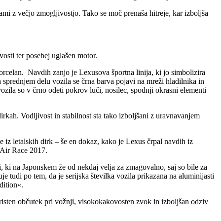
ami z večjo zmogljivostjo. Tako se moč prenaša hitreje, kar izboljša
osti ter posebej uglašen motor.
orcelan. Navdih zanjo je Lexusova športna linija, ki jo simbolizira
a sprednjem delu vozila se črna barva pojavi na mreži hladilnika in
zila so v črno odeti pokrov luči, nosilec, spodnji okrasni elementi
rkah. Vodljivost in stabilnost sta tako izboljšani z uravnavanjem
iz letalskih dirk – še en dokaz, kako je Lexus črpal navdih iz
Air Race 2017.
i, ki na Japonskem že od nekdaj velja za zmagovalno, saj so bile za
 tudi po tem, da je serijska številka vozila prikazana na aluminijasti
dition«.
isten občutek pri vožnji, visokokakovosten zvok in izboljšan odziv