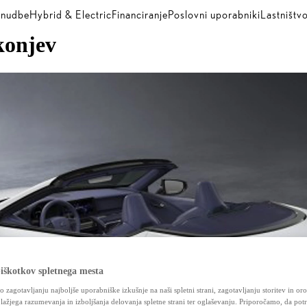
nudbe
Hybrid & Electric
Financiranje
Poslovni uporabniki
Lastništv
konjev
iškotkov spletnega mesta
jo zagotavljanju najboljše uporabniške izkušnje na naši spletni strani, zagotavljanju storitev in orod
 lažjega razumevanja in izboljšanja delovanja spletne strani ter oglaševanju. Priporočamo, da potr