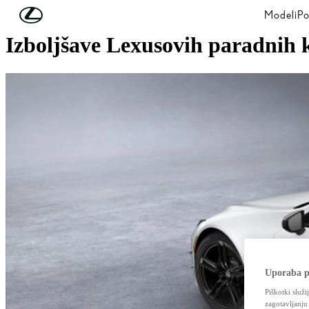
Skip to Main Content
(Press Enter)
Modeli
Po
Izboljšave Lexusovih paradnih 
Uporaba p
Piškotki služi
zagotavljanju