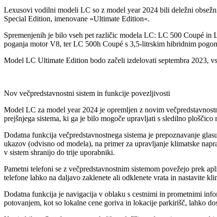
Lexusovi vodilni modeli LC so z model year 2024 bili deležni obsežnih
Special Edition, imenovane »Ultimate Edition«.
Spremenjenih je bilo vseh pet različic modela LC: LC 500 Coupé in LC
poganja motor V8, ter LC 500h Coupé s 3,5-litrskim hibridnim pog
Model LC Ultimate Edition bodo začeli izdelovati septembra 2023, 
Nov večpredstavnostni sistem in funkcije povezljivosti
Model LC za model year 2024 je opremljen z novim večpredstavnostnim
prejšnjega sistema, ki ga je bilo mogoče upravljati s sledilno ploščico
Dodatna funkcija večpredstavnostnega sistema je prepoznavanje glasu,
ukazov (odvisno od modela), na primer za upravljanje klimatske naprave
v sistem shranijo do trije uporabniki.
Pametni telefoni se z večpredstavnostnim sistemom povežejo prek apl
telefone lahko na daljavo zaklenete ali odklenete vrata in nastavite k
Dodatna funkcija je navigacija v oblaku s cestnimi in prometnimi info
potovanjem, kot so lokalne cene goriva in lokacije parkirišč, lahko d