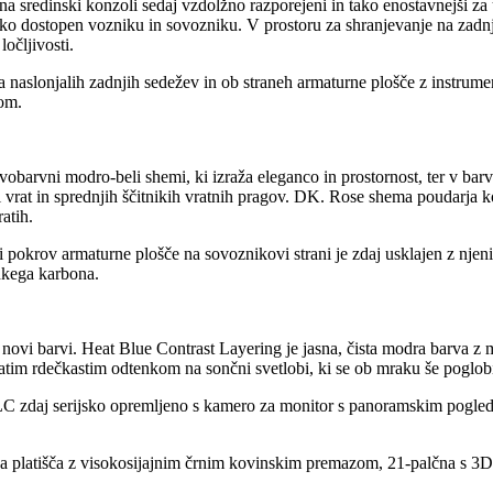
 na sredinski konzoli sedaj vzdolžno razporejeni in tako enostavnejši za
lahko dostopen vozniku in sovozniku. V prostoru za shranjevanje na zad
očljivosti.
na naslonjalih zadnjih sedežev in ob straneh armaturne plošče z instrum
mom.
obarvni modro-beli shemi, ki izraža eleganco in prostornost, ter v b
 vrat in sprednjih ščitnikih vratnih pragov. DK. Rose shema poudarja k
atih.
pokrov armaturne plošče na sovoznikovi strani je zdaj usklajen z njenim
hkega karbona.
 novi barvi. Heat Blue Contrast Layering je jasna, čista modra barva z 
tim rdečkastim odtenkom na sončni svetlobi, ki se ob mraku še poglob
LC zdaj serijsko opremljeno s kamero za monitor s panoramskim pogle
čna platišča z visokosijajnim črnim kovinskim premazom, 21-palčna s 3D