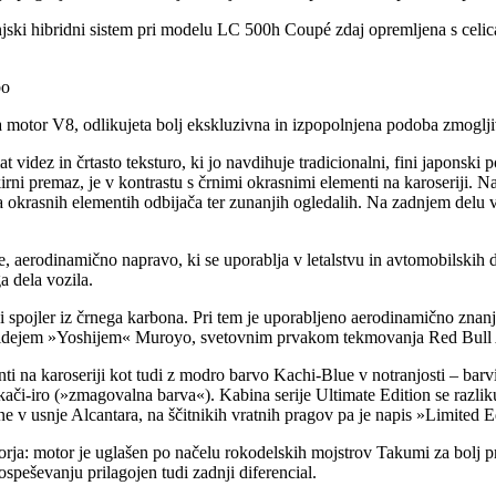
openjski hibridni sistem pri modelu LC 500h Coupé zdaj opremljena s celic
bo
motor V8, odlikujeta bolj ekskluzivna in izpopolnjena podoba zmogljiv
videz in črtasto teksturo, ki jo navdihuje tradicionalni, fini japonski p
rni premaz, je v kontrastu s črnimi okrasnimi elementi na karoseriji. N
 okrasnih elementih odbijača ter zunanjih ogledalih. Na zadnjem delu vo
 aerodinamično napravo, ki se uporablja v letalstvu in avtomobilskih di
 dela vozila.
spojler iz črnega karbona. Pri tem je uporabljeno aerodinamično znanje 
ihidejem »Yoshijem« Muroyo, svetovnim prvakom tekmovanja Red Bull 
ti na karoseriji kot tudi z modro barvo Kachi-Blue v notranjosti – barv
či-iro (»zmagovalna barva«). Kabina serije Ultimate Edition se razlikuje
ne v usnje Alcantara, na ščitnikih vratnih pragov pa je napis »Limited E
rja: motor je uglašen po načelu rokodelskih mojstrov Takumi za bolj pr
pospeševanju prilagojen tudi zadnji diferencial.