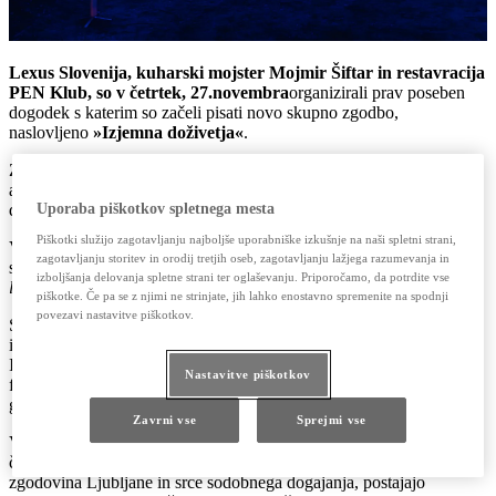
Lexus Slovenija, kuharski mojster Mojmir Šiftar in restavracija
PEN Klub, so v četrtek, 27.novembra
organizirali prav poseben
dogodek s katerim so začeli pisati novo skupno zgodbo,
naslovljeno
»Izjemna doživetja«
.
Zavezništvo bo v prihajajočih mesecih prestopilo meje
avtomobilizma in gastronomije ter ustvarilo platformo za živa, čutna
doživetja.
Uporaba piškotkov spletnega mesta
Piškotki služijo zagotavljanju najboljše uporabniške izkušnje na naši spletni strani,
Včasih se poti mojstrov srečajo. Ne po naključju – temveč zaradi
zagotavljanju storitev in orodij tretjih oseb, zagotavljanju lažjega razumevanja in
skupnih vrednot, globoke discipline in preprostega vprašanja:
Ali
izboljšanja delovanja spletne strani ter oglaševanju. Priporočamo, da potrdite vse
lahko vsak trenutek spremenimo v doživetje?
piškotke. Če pa se z njimi ne strinjate, jih lahko enostavno spremenite na spodnji
povezavi nastavitve piškotkov.
Svoje moči so združili premium avtomobilska znamka, vrhunski šef
in legendarna ljubljanska restavracija ter 50 gostov povabili na prvo
Izjemno doživetje, ki jih je popeljalo v svet japonske
Nastavitve piškotkov
filozofije
takumi
in svet
omotenašija
, posebne oblike japonskega
gostoljubja.
Zavrni vse
Sprejmi vse
V povezavi s
Šiftarjevo kuhinjo
, ki išče bistvo v sestavinah in
čustvo v ravnotežju, in s
prostori PEN Kluba
, kjer domuje
zgodovina Ljubljane in srce sodobnega dogajanja, postajajo