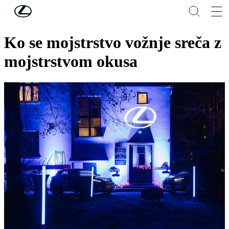
Skip to Main Content
(Press Enter)
“Doživite izjemno”
Ko se mojstrstvo vožnje sreča z
mojstrstvom okusa