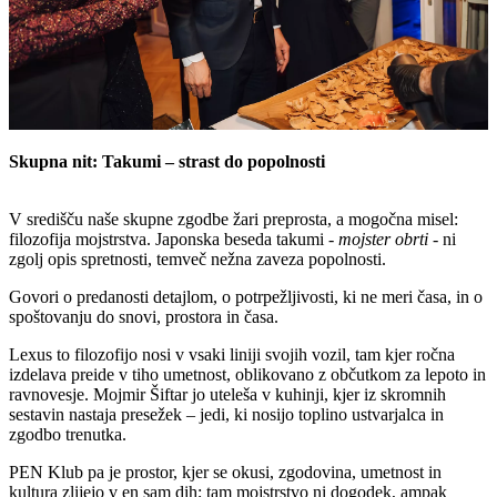
Skupna nit: Takumi – strast do popolnosti
V središču naše skupne zgodbe žari preprosta, a mogočna misel:
filozofija mojstrstva. Japonska beseda takumi -
mojster obrti
- ni
zgolj opis spretnosti, temveč nežna zaveza popolnosti.
Govori o predanosti detajlom, o potrpežljivosti, ki ne meri časa, in o
spoštovanju do snovi, prostora in časa.
Lexus to filozofijo nosi v vsaki liniji svojih vozil, tam kjer ročna
izdelava preide v tiho umetnost, oblikovano z občutkom za lepoto in
ravnovesje. Mojmir Šiftar jo uteleša v kuhinji, kjer iz skromnih
sestavin nastaja presežek – jedi, ki nosijo toplino ustvarjalca in
zgodbo trenutka.
PEN Klub pa je prostor, kjer se okusi, zgodovina, umetnost in
kultura zlijejo v en sam dih; tam mojstrstvo ni dogodek, ampak