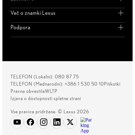
Več o znamki Lexus
Podpora
TELEFON (Lokalni): 080 87 75
TELEFON (Mednarodni): +386 1 530 50 10
Piškotki
Pravna obvestila
WLTP
Izjava o dostopnosti spletne strani
Vse pravice pridržane. © Lexus 2026