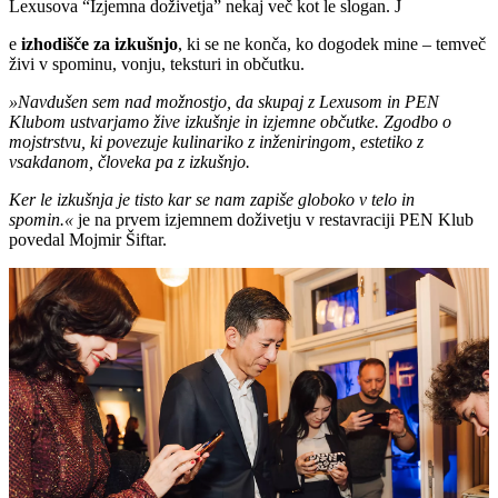
Lexusova “Izjemna doživetja” nekaj več kot le slogan. J
e
izhodišče za izkušnjo
, ki se ne konča, ko dogodek mine – temveč
živi v spominu, vonju, teksturi in občutku.
»Navdušen sem nad možnostjo, da skupaj z Lexusom in PEN
Klubom ustvarjamo žive izkušnje in izjemne občutke. Zgodbo o
mojstrstvu, ki povezuje kulinariko z inženiringom, estetiko z
vsakdanom, človeka pa z izkušnjo.
Ker le izkušnja je tisto kar se nam zapiše globoko v telo in
spomin.«
je na prvem izjemnem doživetju v restavraciji PEN Klub
povedal Mojmir Šiftar.