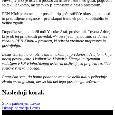
Nevsiljiv jazz je ustvaril prostor za naraven stik med gosti; pogovori
so tekli lahkotno, medtem ko je atmosfera dihala s prostorom.
PEN Klub je za nekaj ur postal utripajoče stičišče okusa, umetnosti
in premišljene elegance – prvi skupni trenutek poti, ki obljublja še
veliko zgodb.
Dogodka se je udeležil tudi Yosuke Arai, predsednik Toyota Adrie,
ki je ob tej priložnosti povedal: »
V veselje mi je, da smo se danes
zbrali v PEN Klubu – prostoru, ki odraža vrednote mojstrstva in
gostoljubja.
Lexus temelji na omotenašiju in takumiju, predanosti detajlom, ki ju
nocoj povezujemo s kulinariko Mojmirja Šiftarja in izjemnim
vzdušjem PEN Kluba.Skupaj ustvarili doživetje, ki prepleta različne
svetove v nekaj novega.
Prepričan sem, da bomo podobne trenutke delili tudi v prihodnje.
Hvala vsem gostom, ker so bili del tega posebnega večera
.«
Naslednji korak
Stik s partnerjem Lexus
Iskanje partnerja Lexus