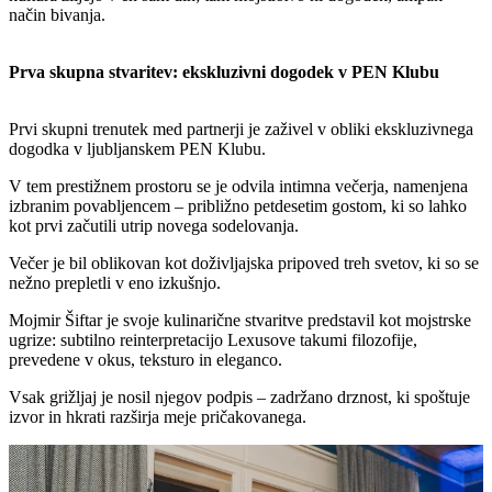
način bivanja.
Prva skupna stvaritev: ekskluzivni dogodek v PEN Klubu
Prvi skupni trenutek med partnerji je zaživel v obliki ekskluzivnega
dogodka v ljubljanskem PEN Klubu.
V tem prestižnem prostoru se je odvila intimna večerja, namenjena
izbranim povabljencem – približno petdesetim gostom, ki so lahko
kot prvi začutili utrip novega sodelovanja.
Večer je bil oblikovan kot doživljajska pripoved treh svetov, ki so se
nežno prepletli v eno izkušnjo.
Mojmir Šiftar je svoje kulinarične stvaritve predstavil kot mojstrske
ugrize: subtilno reinterpretacijo Lexusove takumi filozofije,
prevedene v okus, teksturo in eleganco.
Vsak grižljaj je nosil njegov podpis – zadržano drznost, ki spoštuje
izvor in hkrati razširja meje pričakovanega.