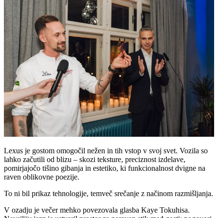
Lexus je gostom omogočil nežen in tih vstop v svoj svet. Vozila so
lahko začutili od blizu – skozi teksture, preciznost izdelave,
pomirjajočo tišino gibanja in estetiko, ki funkcionalnost dvigne na
raven oblikovne poezije.
To ni bil prikaz tehnologije, temveč srečanje z načinom razmišljanja.
V ozadju je večer mehko povezovala glasba Kaye Tokuhisa.