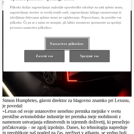
Superstudio Più v okrožju Tortona, ustvarjalnem središču Milana.
Piškotki služijo zagotavljanju najboljše uporabniške izkušnje na naši spletni strani,
zagotavljanju storitev in orodij tretjih oseb, zagotavljanju lažjega razumevanja in
izboljšanja delovanja spletne strani ter oglaševanju. Priporočamo, da potrdite vse
piškotke. Če pa se z njimi ne strinjate, jih lahko enostavno spremenite na spodnji
povezavi nastavitve piškotkov.
Nastavitve piškotkov
Zavrni vse
Sprejmi vse
Simon Humphries, glavni direktor za blagovno znamko pri Lexusu,
je povedal:
»Lexus od svoje ustanovitve nenehno premika mejnike v svetu
prestižne avtomobilske industrije ter premika meje mobilnosti z
namenom ustvarjanja edinstvenih in izjemnih doživetij, ki presežejo
pričakovanja – ne zgolj izpolnijo. Danes, ko tehnologija napreduje
in preoblikuje naš pogled na čas, preživet v gibanju, se vedno bolj