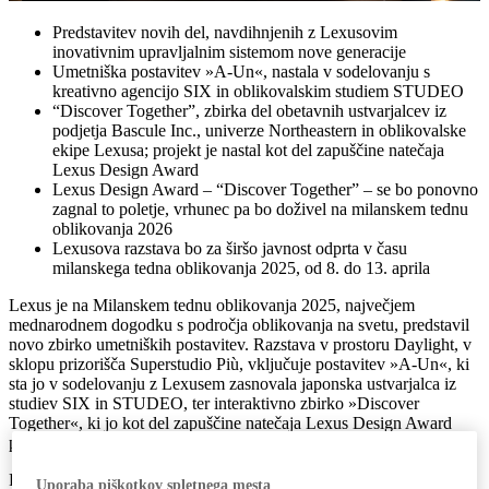
Predstavitev novih del, navdihnjenih z Lexusovim
inovativnim upravljalnim sistemom nove generacije
Umetniška postavitev »A-Un«, nastala v sodelovanju s
kreativno agencijo SIX in oblikovalskim studiem STUDEO
“Discover Together”, zbirka del obetavnih ustvarjalcev iz
podjetja Bascule Inc., univerze Northeastern in oblikovalske
ekipe Lexusa; projekt je nastal kot del zapuščine natečaja
Lexus Design Award
Lexus Design Award – “Discover Together” – se bo ponovno
zagnal to poletje, vrhunec pa bo doživel na milanskem tednu
oblikovanja 2026
Lexusova razstava bo za širšo javnost odprta v času
milanskega tedna oblikovanja 2025, od 8. do 13. aprila
Lexus je na Milanskem tednu oblikovanja 2025, največjem
mednarodnem dogodku s področja oblikovanja na svetu, predstavil
novo zbirko umetniških postavitev. Razstava v prostoru Daylight, v
sklopu prizorišča Superstudio Più, vključuje postavitev »A-Un«, ki
sta jo v sodelovanju z Lexusem zasnovala japonska ustvarjalca iz
studiev SIX in STUDEO, ter interaktivno zbirko »Discover
Together«, ki jo kot del zapuščine natečaja Lexus Design Award
podpisujejo oblikovalci nove generacije.
Razstava je za širšo javnost odprta med 8. in 13. aprilom v
Uporaba piškotkov spletnega mesta