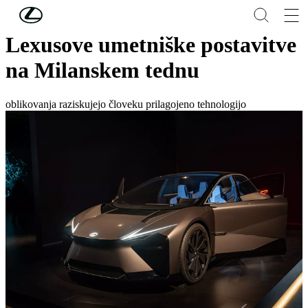
Skip to Main Content
(Press Enter)
Lexusove umetniške postavitve
na Milanskem tednu
oblikovanja raziskujejo človeku prilagojeno tehnologijo