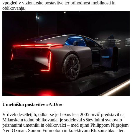
vpogled v vizionarske postavitve ter prihodnost mobilnosti in
oblikovanja.
Umetniška postavitev »A-Un«
V dveh desetletjih, odkar se je Lexus leta 2005 prvič predstavil na
Milanskem tednu oblikovanja, je sodeloval s številnimi svetovno
priznanimi umetniki in oblikovalci – med njimi Philippom Nigrojem,
Neri Oxman, Souom Fujimotom in kolektivom Rhizomatiks – ter