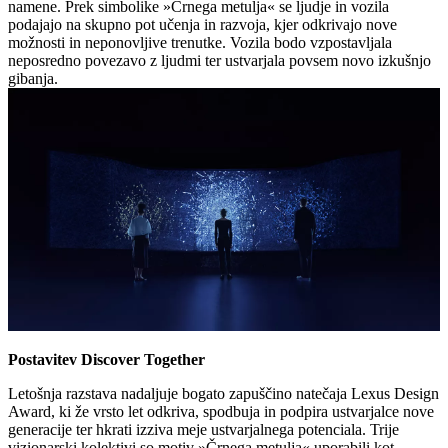
namene. Prek simbolike »Črnega metulja« se ljudje in vozila
podajajo na skupno pot učenja in razvoja, kjer odkrivajo nove
možnosti in neponovljive trenutke. Vozila bodo vzpostavljala
neposredno povezavo z ljudmi ter ustvarjala povsem novo izkušnjo
gibanja.
Postavitev Discover Together
Letošnja razstava nadaljuje bogato zapuščino natečaja Lexus Design
Award, ki že vrsto let odkriva, spodbuja in podpira ustvarjalce nove
generacije ter hkrati izziva meje ustvarjalnega potenciala. Trije
vizionarski kolektivi so motiv »Črnega metulja« uporabili kot