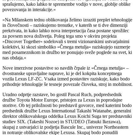
sprašujemo, kako lahko te spremembe vodijo v nove, globlje oblike
povezovanja in interakcije.«
»Na Milanskem tednu oblikovanja želimo izraziti preplet tehnologije
in človečnosti – raziskujemo trenutke, v katerih se ti dve dimenziji
prekrivata, in kako lahko nova interpretacija časa postane sprožilec
za povsem nova doživetja. Poleg tega smo v okviru projekta
»Discover Together« sodelovali s tremi vizionarskimi ustvarjalnimi
kolektivi, ki skozi simboliko »Črnega metulja« raziskujejo razmerje
med posameznikom in družbo ter ponujajo sveže poglede na svet, ki
nas obdaja.«
Nove imerzivne postavitve so navdih črpale iz »Črnega metulja« –
dvostranske upravljalne naprave, ki je del kokpita konceptnega
vozila Lexus LF-ZC. Vsaka izmed postavitev raziskuje, kako bodo
prihodnje tehnologije še tesneje povezale človeka, stroj in mobilnost.
Uradno odprtje razstave, bo gostil Pascal Ruch, podpredsednik
družbe Toyota Motor Europe, pristojen za Lexus in poprodajne
storitve. Ob tej priložnosti bo predstavil govorce, med katerimi bodo
predsednik družbe Lexus International Takashi Watanabe, generalni
direktor oblikovalskega oddelka Lexus Koichi Suga ter predstavniki
studiev SIX. (Takeshi Nozoe) in STUDEO (Tatsuki Ikezawa),
skupaj z ustvarjalci iz podjetja Bascule Inc., univerze Northeastern
in notranje oblikovalske ekipe Lexusa. Skupaj bodo ponudili