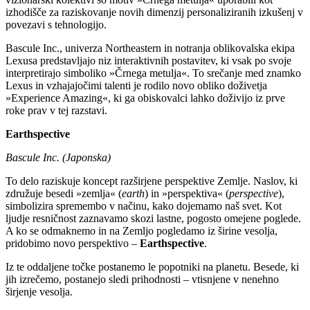
izhodišče za raziskovanje novih dimenzij personaliziranih izkušenj v
povezavi s tehnologijo.
Bascule Inc., univerza Northeastern in notranja oblikovalska ekipa
Lexusa predstavljajo niz interaktivnih postavitev, ki vsak po svoje
interpretirajo simboliko »Črnega metulja«. To srečanje med znamko
Lexus in vzhajajočimi talenti je rodilo novo obliko doživetja
»Experience Amazing«, ki ga obiskovalci lahko doživijo iz prve
roke prav v tej razstavi.
Earthspective
Bascule Inc. (Japonska)
To delo raziskuje koncept razširjene perspektive Zemlje. Naslov, ki
združuje besedi »zemlja« (
earth
) in »perspektiva« (
perspective
),
simbolizira spremembo v načinu, kako dojemamo naš svet. Kot
ljudje resničnost zaznavamo skozi lastne, pogosto omejene poglede.
A ko se odmaknemo in na Zemljo pogledamo iz širine vesolja,
pridobimo novo perspektivo –
Earthspective
.
Iz te oddaljene točke postanemo le popotniki na planetu. Besede, ki
jih izrečemo, postanejo sledi prihodnosti – vtisnjene v nenehno
širjenje vesolja.