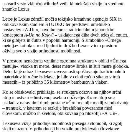
ustvaril vrsto vključujočih doživetij, ki utelešajo vizijo in vrednote
znamke Lexus.
Letos je Lexus združil moči s tokijsko kreativno agencijo SIX in
oblikovalskim studiem STUDEO ter predstavil umetniško
postavitev »A-Un«, navdihnjeno s tradicionalnim japonskim
konceptom
A-Un no Kokyū
– usklajenega diha dveh teles ali entitet,
ki se gibljeta in čutita v popolni harmoniji. S simboliko »Črnega
metulja« kot okna med ljudmi in družbo Lexus v tem prostoru
oživlja svojo vizijo prihodnosti mobilnosti.
V prostoru nenadoma vznikne ogromna struktura v obliki »Črnega
metulja«, visoka tri metre, deset metrov široka in štiri metre globoka.
Delo, ki je odraz Lexuseve zavezanosti spoštovanju tradicionalnih
materialov in ročne izdelave, je bilo v celoti ročno stkano v treh
mesecih – iz približno 35 kilometrov bambusovih vlaken.
Ko se obiskovalci približajo, se struktura odzove na njihov srčni
utrip in ustvari edinstveno, osebno doživetje. Ko se utrip srca
uskladi z naravnimi ritmi, postane »Črni metulj« medij za odkrivanje
– trenutek, v katerem se razkrije brezhibna povezanost med
človekom, družbo in svetom, oblikovana po filozofiji »A-Un«.
Lexuseva vizija prihodnje mobilnosti presega avtomobil, ki zgolj
sledi ukazom. V prihodnosti bo vozilo predvidevalo človekove