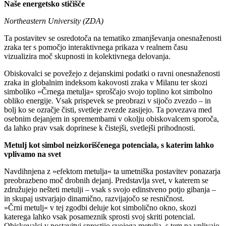
Naše energetsko stičišče
Northeastern University (ZDA)
Ta postavitev se osredotoča na tematiko zmanjševanja onesnaženosti
zraka ter s pomočjo interaktivnega prikaza v realnem času
vizualizira moč skupnosti in kolektivnega delovanja.
Obiskovalci se povežejo z dejanskimi podatki o ravni onesnaženosti
zraka in globalnim indeksom kakovosti zraka v Milanu ter skozi
simboliko »Črnega metulja« sproščajo svojo toplino kot simbolno
obliko energije. Vsak prispevek se preobrazi v sijočo zvezdo – in
bolj ko se ozračje čisti, svetleje zvezde zasijejo. Ta povezava med
osebnim dejanjem in spremembami v okolju obiskovalcem sporoča,
da lahko prav vsak doprinese k čistejši, svetlejši prihodnosti.
Metulj kot simbol neizkoriščenega potenciala, s katerim lahko
vplivamo na svet
Navdihnjena z »efektom metulja« ta umetniška postavitev ponazarja
preobrazbeno moč drobnih dejanj. Predstavlja svet, v katerem se
združujejo nešteti metulji – vsak s svojo edinstveno potjo gibanja –
in skupaj ustvarjajo dinamično, razvijajočo se resničnost.
»Črni metulj« v tej zgodbi deluje kot simbolično okno, skozi
katerega lahko vsak posameznik sprosti svoj skriti potencial.
Obiskovalci v postavitvi sprostijo svojega metulja, s tem pa vplivajo