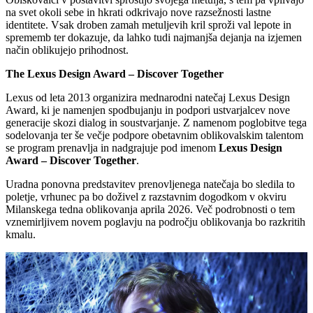
na svet okoli sebe in hkrati odkrivajo nove razsežnosti lastne
identitete. Vsak droben zamah metuljevih kril sproži val lepote in
sprememb ter dokazuje, da lahko tudi najmanjša dejanja na izjemen
način oblikujejo prihodnost.
The Lexus Design Award – Discover Together
Lexus od leta 2013 organizira mednarodni natečaj Lexus Design
Award, ki je namenjen spodbujanju in podpori ustvarjalcev nove
generacije skozi dialog in soustvarjanje. Z namenom poglobitve tega
sodelovanja ter še večje podpore obetavnim oblikovalskim talentom
se program prenavlja in nadgrajuje pod imenom
Lexus Design
Award – Discover Together
.
Uradna ponovna predstavitev prenovljenega natečaja bo sledila to
poletje, vrhunec pa bo doživel z razstavnim dogodkom v okviru
Milanskega tedna oblikovanja aprila 2026. Več podrobnosti o tem
vznemirljivem novem poglavju na področju oblikovanja bo razkritih
kmalu.