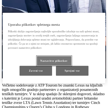
Uporaba piškotkov spletnega mesta
Piškotki služijo zagotavljanju najboljše uporabniške izkušnje na naši spletni strani,
zagotavljanju storitev in orodij tretjih oseb, zagotavljanju lažjega razumevanja in
izboljšanja delovanja spletne strani ter oglaševanju. Priporočamo, da potrdite vse
piškotke. Če pa se z njimi ne strinjate, jih lahko enostavno spremenite na spodnji
povezavi nastavitve piškotkov.
Nastavitve piškotkov
Zavrni vse
Sprejmi vse
Večletno sodelovanje z ATP Tourom bo znamki Lexus na ključnih
trgih omogočilo gradnjo partnerstev z organizatorji posameznih
teniških turnirjev. V ta sklop spadajo že sklenjeni dogovori, skladno
s katerimi je Lexus postal uradni avtomobilski partner britanske
teniške zveze LTA (Lawn Tennis Assotiation) ter turnirjev Cinch
Championships v Queen’s Clubu v Londonu in Rothesay