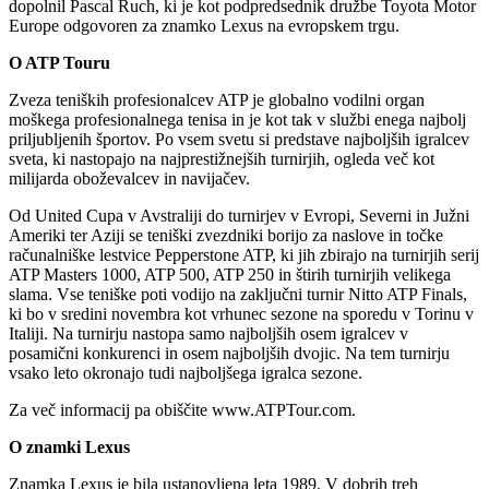
dopolnil Pascal Ruch, ki je kot podpredsednik družbe Toyota Motor
Europe odgovoren za znamko Lexus na evropskem trgu.
O ATP Touru
Zveza teniških profesionalcev ATP je globalno vodilni organ
moškega profesionalnega tenisa in je kot tak v službi enega najbolj
priljubljenih športov. Po vsem svetu si predstave najboljših igralcev
sveta, ki nastopajo na najprestižnejših turnirjih, ogleda več kot
milijarda oboževalcev in navijačev.
Od United Cupa v Avstraliji do turnirjev v Evropi, Severni in Južni
Ameriki ter Aziji se teniški zvezdniki borijo za naslove in točke
računalniške lestvice Pepperstone ATP, ki jih zbirajo na turnirjih serij
ATP Masters 1000, ATP 500, ATP 250 in štirih turnirjih velikega
slama. Vse teniške poti vodijo na zaključni turnir Nitto ATP Finals,
ki bo v sredini novembra kot vrhunec sezone na sporedu v Torinu v
Italiji. Na turnirju nastopa samo najboljših osem igralcev v
posamični konkurenci in osem najboljših dvojic. Na tem turnirju
vsako leto okronajo tudi najboljšega igralca sezone.
Za več informacij pa obiščite www.ATPTour.com.
O znamki Lexus
Znamka Lexus je bila ustanovljena leta 1989. V dobrih treh