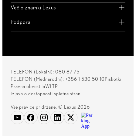
Več o znamki Lexus
Podpora
TELEFON (Lokalni): 080 87 75
TELEFON (Mednarodni): +386 1 530 50 10
Piškotki
Pravna obvestila
WLTP
Izjava o dostopnosti spletne strani
Vse pravice pridržane. © Lexus 2026