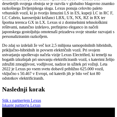
desetletjih svojega obstoja se je razvila v globalno blagovno znamko
razkošnega življenjskega sloga. Lexus ponuja celovito paleto
vrhunskih vozil, ki jo tvorijo limuzini LS in ES, kupeji LC in RC F,
LC Cabrio, karoserijski križanci LBX, UX, NX, RZ in RX ter
športna terenca GX in LX. Lexus si z domiselnimi tehnološkimi
rešitvami, natančno izdelavo, prefinjeno eleganco in načeli
japonskega gostoljubja omotenaši prizadeva svoje stranke razvajati s
personaliziranim razkošjem.
Do zdaj so izdelali že več kot 2,5 milijona samopolnilnih hibridnih,
priključno-hibridnih in povsem električnih vozil. Pri svojem
ustvarjanju upoštevajo načela vizije Lexus Electrified, ki temelji na
bogatih izkušnjah pri snovanju elektrificiranih vozil, s katerimi želijo
združiti zmogljivost, vodljivost, nadzor in užitek pri vožnji. Leta
2022 je Lexus po vsem svetu dobavil približno 625.000 vozil,
vključno s 50.467 v Evropi, od katerih jih je bilo več kot 80
odstotkov elektrificiranih.
Naslednji korak
Stik s partnerjem Lexus
Iskanje partnerja Lexus