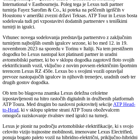
International v Eastbourneju. Poleg tega je Lexus tudi partner
turnirja Fayez Sarofim & Co., ki poteka na peščenih igriščih v
Houstonu v ameriški zvezni državi Teksas. ATP Tour in Lexus bosta
sodelovala tudi pri vzpostavitvi dodatnih partnerstev s teniškimi
turnirji in igralci.
Vrhunec novega sodelovanja predstavlja partnerstvo z zaključnim
turnirjem najboljših osmih igralcev sezone, ki bo med 12. in 19.
novembrom 2023 na sporedu v Torinu v Italiji. Na tem prestižnem
dogodku bo Lexus nastopal kot platinasti partner in uradni
avtomobilski partner, ki bo v sklopu dogodka zagotovil floto svojih
elektrificiranih vozil, vključno z novim povsem električnim športnim
terencem Lexus RZ 450e. Lexus bo s svojimi vozili opravljal
prevoze nastopajočih igralcev in njihovih trenerjev, uradnih oseb ter
drugih gostov dogodka.
Ob tem bo blagovna znamka Lexus deležna celoletne
izpostavljenosti na hitro rastočih digitalnih in družbenih platformah
ATP Toura. Med drugim bo naslovni pokrovitelj sekcije
ATP Head-
to-Head
, ki v sklopu spletne strani ATP Toura oboževalcem
omogoča raziskovanje rivalstev med igralci na turneji.
Lexus je pionir na področju avtomobilske elektrifikacije, ki s svojo
celovito vizijo trajnostne mobilnosti, imenovane Lexus Electrified,
ponuja bogato paleto vozil na hibridno-električni, priključno-hibridni