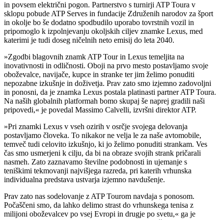
in povsem električni pogon. Partnerstvo s turnirji ATP Toura v
sklopu pobude ATP Serves in fundacije Združenih narodov za šport
in okolje bo še dodatno spodbudilo uporabo tovrstnih vozil in
pripomoglo k izpolnjevanju okoljskih ciljev znamke Lexus, med
katerimi je tudi doseg ničelnih neto emisij do leta 2040.
»Zgodbi blagovnih znamk ATP Tour in Lexus temeljita na
inovativnosti in odličnosti. Oboji na prvo mesto postavljamo svoje
oboževalce, navijače, kupce in stranke ter jim želimo ponuditi
nepozabne izkušnje in doživetja. Prav zato smo izjemno zadovoljni
in ponosni, da je znamka Lexus postala platinasti partner ATP Toura.
Na naših globalnih platformah bomo skupaj še naprej gradili naši
pripovedi,« je povedal Massimo Calvelli, izvršni direktor ATP.
»Pri znamki Lexus v vseh ozirih v osrčje svojega delovanja
postavljamo človeka. To nikakor ne velja le za naše avtomobile,
temveč tudi celovito izkušnjo, ki jo želimo ponuditi strankam. Ves
čas smo usmerjeni k cilju, da bi na obraze svojih strank pričarali
nasmeh. Zato zaznavamo številne podobnosti in ujemanje s
teniškimi tekmovanji najvišjega razreda, pri katerih vrhunska
individualna predstava ustvarja izjemno navdušenje.
Prav zato nas sodelovanje z ATP Tourom navdaja s ponosom.
Počaščeni smo, da lahko delimo strast do vrhunskega tenisa z
milijoni oboževalcev po vsej Evropi in drugje po svetu,« ga je