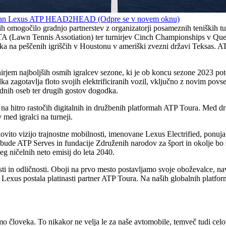
 stran Lexus ATP HEAD2HEAD
(Odpre se v novem oknu)
omogočilo gradnjo partnerstev z organizatorji posameznih teniških turn
 LTA (Lawn Tennis Assotiation) ter turnirjev Cinch Championships v Qu
eka na peščenih igriščih v Houstonu v ameriški zvezni državi Teksas. A
irjem najboljših osmih igralcev sezone, ki je ob koncu sezone 2023 po
godka zagotavlja floto svojih elektrificiranih vozil, vključno z novim 
radnih oseb ter drugih gostov dogodka.
na hitro rastočih digitalnih in družbenih platformah ATP Toura. Med d
med igralci na turneji.
lovito vizijo trajnostne mobilnosti, imenovane Lexus Electrified, ponuja 
obude ATP Serves in fundacije Združenih narodov za šport in okolje bo
eg ničelnih neto emisij do leta 2040.
 in odličnosti. Oboji na prvo mesto postavljamo svoje oboževalce, navi
Lexus postala platinasti partner ATP Toura. Na naših globalnih platfor
o človeka. To nikakor ne velja le za naše avtomobile, temveč tudi celo