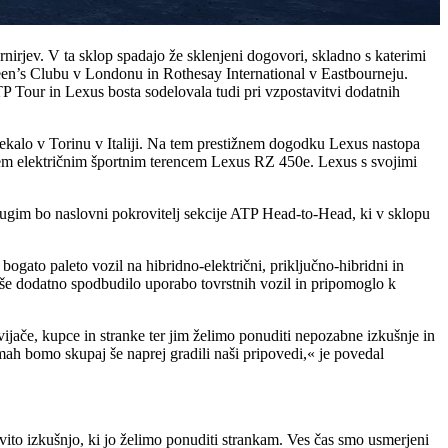
irjev. V ta sklop spadajo že sklenjeni dogovori, skladno s katerimi
een’s Clubu v Londonu in Rothesay International v Eastbourneju.
TP Tour in Lexus bosta sodelovala tudi pri vzpostavitvi dodatnih
tekalo v Torinu v Italiji. Na tem prestižnem dogodku Lexus nastopa
povsem električnim športnim terencem Lexus RZ 450e. Lexus s svojimi
rugim bo naslovni pokrovitelj sekcije ATP Head-to-Head, ki v sklopu
bogato paleto vozil na hibridno-električni, priključno-hibridni in
 še dodatno spodbudilo uporabo tovrstnih vozil in pripomoglo k
jače, kupce in stranke ter jim želimo ponuditi nepozabne izkušnje in
mah bomo skupaj še naprej gradili naši pripovedi,« je povedal
vito izkušnjo, ki jo želimo ponuditi strankam. Ves čas smo usmerjeni