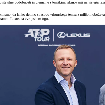
o številne podobnosti in ujemanje s teniškimi tekmovanji najvišjega raz
 smo, da lahko delimo strast do vrhunskega tenisa z milijoni oboževalc
znamko Lexus na evropskem trgu.