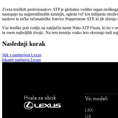
Zveza teniških profesionalcev ATP je globalno vodilni organ moškega pr
nastopajo na najprestižnejših turnirjih, ogleda več kot milijarda obože
naslove in točke računalniške lestvice Pepperstone ATP, ki jih zbirajo 
Vse teniške poti vodijo na zaključni turnir Nitto ATP Finals, ki bo v
in osem najboljših dvojic. Na tem turnirju vsako leto okronajo tudi na
Naslednji korak
Stik s partnerjem Lexus
Iskanje partnerja Lexus
Hvala za obisk
Vsi modeli
LBX
UX