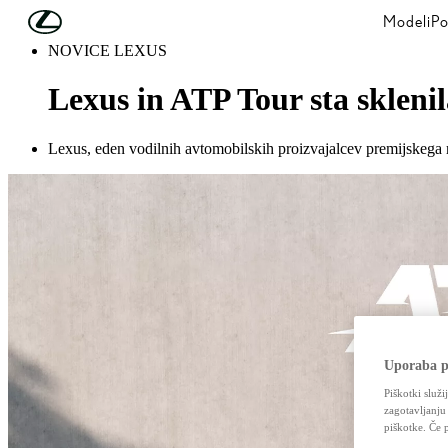
Skip to Main Content
(Press Enter)
Modeli
Po
NOVICE LEXUS
Lexus in ATP Tour sta skleni
Lexus, eden vodilnih avtomobilskih proizvajalcev premijskega ra
Uporaba p
Piškotki služi
zagotavljanju
piškotke. Če 