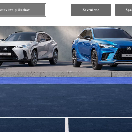
stavitve piškotkov
Zavrni vse
Spr