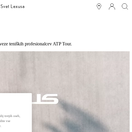
o
Svet Lexusa
zveze teniških profesionalcev ATP Tour.
ij tretjih oseb,
dite vse
v.