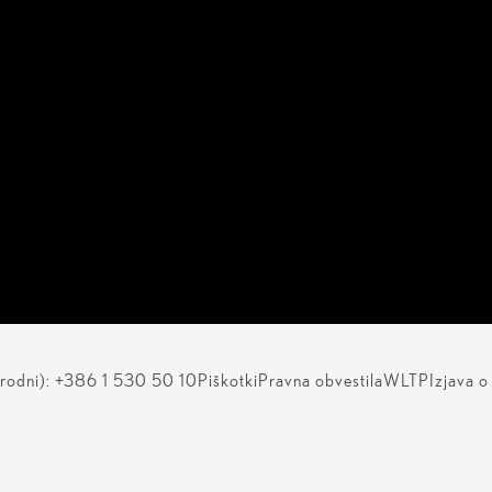
odni): +386 1 530 50 10
Piškotki
Pravna obvestila
WLTP
Izjava o