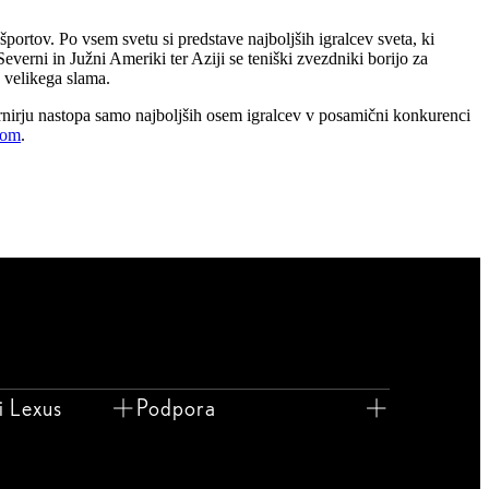
športov. Po vsem svetu si predstave najboljših igralcev sveta, ki
everni in Južni Ameriki ter Aziji se teniški zvezdniki borijo za
h velikega slama.
turnirju nastopa samo najboljših osem igralcev v posamični konkurenci
com
.
i Lexus
Podpora