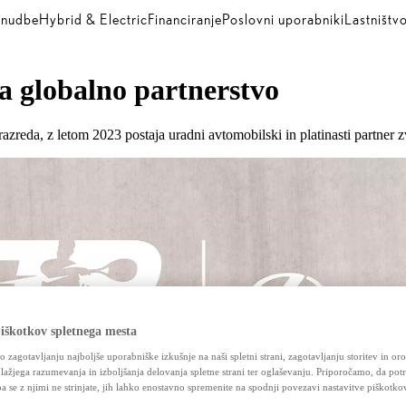
nudbe
Hybrid & Electric
Financiranje
Poslovni uporabniki
Lastništv
la globalno partnerstvo
zreda, z letom 2023 postaja uradni avtomobilski in platinasti partner 
iškotkov spletnega mesta
jo zagotavljanju najboljše uporabniške izkušnje na naši spletni strani, zagotavljanju storitev in orod
 lažjega razumevanja in izboljšanja delovanja spletne strani ter oglaševanju. Priporočamo, da potr
pa se z njimi ne strinjate, jih lahko enostavno spremenite na spodnji povezavi nastavitve piškotko