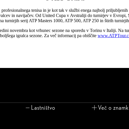
ofesionalnega tenisa in je kot tak v službi enega najbolj priljubljenih 
valcev in navijačev. Od United Cupa v Avstraliji do turnirjev v Evropi, S
na turnirjih serij ATP Masters 1000, ATP 500, ATP 250 in štirih turnirji
 sredini novembra kot vrhunec sezone na sporedu v Torinu v Italiji. Na 
jboljšega igralca sezone. Za več informacij pa obiščite
www.ATPTour.
Lastništvo
Več o znamk