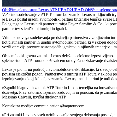
Obiščite spletno stran Lexus ATP HEAD2HEAD
Obiščite spletno
Večletno sodelovanje z ATP Tourom bo znamki Lexus na ključnih trgih 
je Lexus postal uradni avtomobilski partner britanske teniške zveze
Poleg tega je Lexus tudi partner turnirja Fayez Sarofim & Co., ki pot
partnerstev s teniškimi turnirji in igralci.
Vrhunec novega sodelovanja predstavlja partnerstvo z zaključnim turn
kot platinasti partner in uradni avtomobilski partner, ki v sklopu do
vozili opravlja prevoze nastopajočih igralcev in njihovih trenerjev, u
Ob tem bo blagovna znamka Lexus deležna celoletne izpostavljenosti 
spletne strani ATP Toura oboževalcem omogoča raziskovanje rivalstev 
Lexus je pionir na področju avtomobilske elektrifikacije, ki s svojo ce
povsem električni pogon. Partnerstvo s turnirji ATP Toura v sklopu p
izpolnjevanju okoljskih ciljev znamke Lexus, med katerimi je tudi dos
»Zgodbi blagovnih znamk ATP Tour in Lexus temeljita na inovativnosti
doživetja. Prav zato smo izjemno zadovoljni in ponosni, da je znamka 
Massimo Calvelli, izvršni direktor ATP.
Kontakt za medije: communications@atptour.com
»Pri znamki Lexus v vseh ozirih v osrčje svojega delovanja postavljam