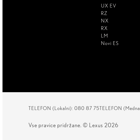
UX EV
RZ
NX
RX
LM
Novi ES
TELEFON (Lokalni): 080 87 75
TELEFON (Mednar
Vse pravice pridržane. © Lexus 2026