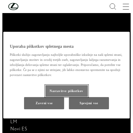
Skip to Main Content
(Press Enter)
Hvala za obisk
Uporaba piškotkov spletnega mesta
Piškotki služijo zagotavljanju najboljše uporabniške izkušnje na naši spletni strani,
zagotavljanju storitev in orodij tretjih oseb, zagotavljanju lažjega razumevanja in
izboljšanja delovanja spletne strani ter oglaševanju. Priporočamo, da potrdite vse
Vsi modeli
piškotke. Če pa se z njimi ne strinjate, jih lahko enostavno spremenite na spodnji
povezavi nastavitve piškotkov.
LBX
UX
Nastavitve piškotkov
UX EV
RZ
Zavrni vse
Sprejmi vse
NX
RX
LM
Novi ES