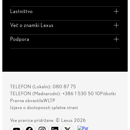
Lastništvo
Več o znamki Lexus
Podpora
TELEFON (Lokalni): 080 87 75
TELEFON (Mednarodni): +386 1 530 50 10
Piškotki
Pravna obvestila
WLTP
Izjava o dostopnosti spletne strani
Vse pravice pridržane. © Lexus 2026